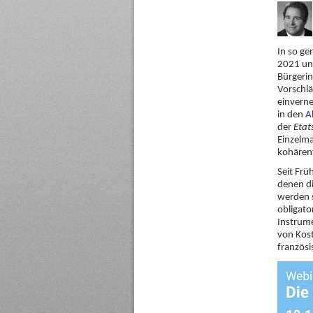
In so g
2021 und
Bürgerin
Vorschlä
einverne
in den
A
der
Etat
Einzelma
kohärent
Seit Fr
denen di
werden 
obligato
Instrume
von Kost
französi