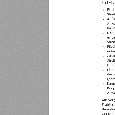
im Zivil
Einri
Strei
Aufs
Anwa
im G
Disku
einv
Strei
Pilot
unte
Zusa
Strei
(CPC
Einb
die
B
(
pri
Kamp
Koope
Anwa
Alle vor
Etablier
Bemühung
Gerichts