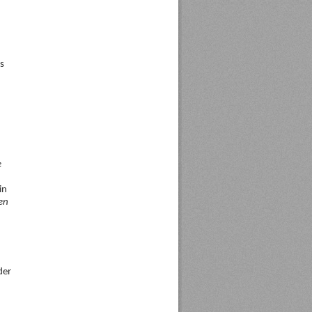
s
e
in
en
der