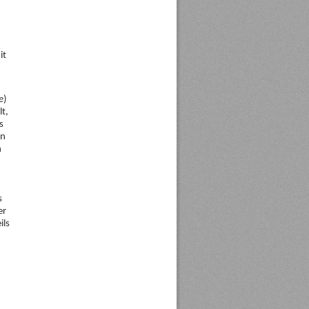
it
e
)
t,
s
en
n
s
er
ils