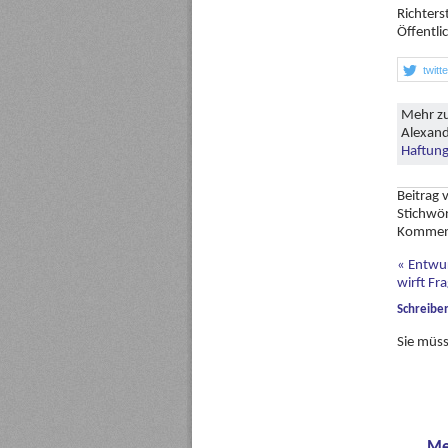
Richters
Öffentli
twitt
Mehr zu
Alexand
Haftung
Beitrag
Stichwö
Kommen
«
Entwur
wirft Fr
Schreibe
Sie müs
Me