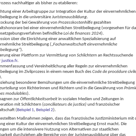
prozess nachhaltiger als bisher zu etablieren:
chtung einer Arbeitsgruppe zur Integration der Kultur der einvernehmlichen
tbeilegung in die universitäre
Juristenausbildung
.
tockung der bei Gewährung von
Prozesskostenhilfe
gezahlten
ltshonorare bei einer einvernehmlichen Streitbeilegung (vorgesehen für da
esetzgebungsverfahren befindliche
Loi de finances
2024
).
ssion über die Einrichtung einer anwaltlichen Spezialisierung auf
ernehmliche Streitbeilegung
(„Fachanwaltschaft einvernehmliche
tbeilegung“
).
ierung einer Plattform zur
Vermittlung
von Schlichtern
an Rechtssuchende
r
justice.fr
.
mmenfassung und Vereinheitlichung aller Regeln zur einvernehmlichen
tbeilegung im Zivilprozess in einem neuen Buch des
Code de procédure civil
).
eziehung besonderer Bemühungen um die einvernehmliche Streitbeilegung 
eurteilung
von Richterinnen und Richtern und in die Gewährung von
Prämi
mes modulables
).
agnen zur
Öffentlichkeitsarbeit
in sozialen Medien und Zeitungen in
ration mit Schlichtern (
conciliateurs de justice)
und französischer
ltschaft (
Beispiel 1
,
Beispiel 2
).
gestellten Maßnahmen zeigen, dass das französische Justizministerium mit 
ung einer Kultur der einvernehmlichen Streitbeilegung Ernst macht. Die
en um die intensivere Nutzung von Alternativen zur staatlichen
barkeit durchziehen alle Bereiche von der Juristenausbildung über das