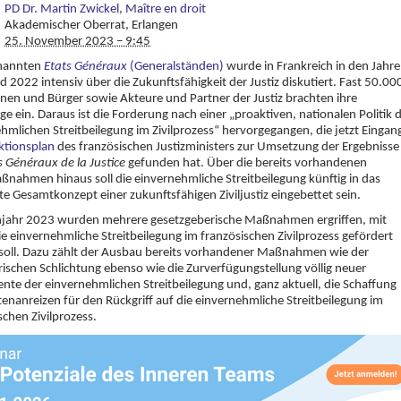
PD Dr. Martin Zwickel, Maître en droit
Akademischer Oberrat, Erlangen
25. November 2023 – 9:45
enannten
Etats Généraux
(Generalständen)
wurde in Frankreich in den Jahr
 2022 intensiv über die Zukunftsfähigkeit der Justiz diskutiert. Fast 50.00
nen und Bürger sowie Akteure und Partner der Justiz brachten ihre
ge ein. Daraus ist die Forderung nach einer „proaktiven, nationalen Politik 
hmlichen Streitbeilegung im Zivilprozess“ hervorgegangen, die jetzt Eingan
ktionsplan
des französischen Justizministers zur Umsetzung der Ergebnisse
s Généraux de la Justice
gefunden hat. Über die bereits vorhandenen
ßnahmen hinaus soll die einvernehmliche Streitbeilegung künftig in das
e Gesamtkonzept einer zukunftsfähigen Ziviljustiz eingebettet sein.
ühjahr 2023 wurden mehrere gesetzgeberische Maßnahmen ergriffen, mit
e einvernehmliche Streitbeilegung im französischen Zivilprozess gefördert
soll. Dazu zählt der Ausbau bereits vorhandener Maßnahmen wie der
rischen Schlichtung ebenso wie die Zurverfügungstellung völlig neuer
nte der einvernehmlichen Streitbeilegung und, ganz aktuell, die Schaffung
enanreizen für den Rückgriff auf die einvernehmliche Streitbeilegung im
schen Zivilprozess.