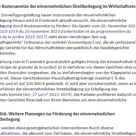
 Kostenanreize der einvernehmlichen Streitbeilegung im Wirtschaftsrec
 Zurverfügungstellung neuer Instrumente der einvernehmlichen
ilegung hinaus wird in Frankreich aktuell versucht, die einvernehmliche
ilegung durch Kostenanreize zu fördern. Ein Gesetz vom 20. November 202
2023-1059 du 20 novembre 2023 d’orientation et de programmation du
e de la justice 2023-2027
) sieht einen vierjährigen Test sog.
aftsgerichte“ (
tribunaux des activités économiques
) vor, die als umfassend
ge Gerichte für das Wirtschaftsleben perspektivisch die Handelsgerichte
 könnten.
chung vom in Frankreich grundsätzlich gültigen Prinzip der Kostenfreiheit 
rincipe de gratuité de la justice
) ist in Verfahren vor diesen Gerichten eine s
tion financière
vorgesehen, die zu Verfahrensbeginn von der Klagepartei zu
en ist. Dieser Gerichtskosten-Pauschalbetrag beträgt maximal 5 % des
rts und ist auf 100.000 € gedeckelt. Er wird aber zurückerstattet, wenn es i
rfahren der einvernehmlichen Streitbeilegung zur Erledigung des
reits kommt (
Art. 27 Loi n° 2023-1059
). Die Parteien profitieren dadurch v
ten Gerichten finanziell von ihrem Bemühen um eine einvernehmliche
lick: Weitere Planungen zur Förderung der einvernehmlichen
itbeilegung
t werden diese gesetzgeberischen Interventionen durch diverse
tmaßnahmen
, die allesamt zum Ziel haben, die einvernehmliche Streitbeilegu