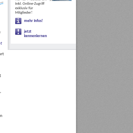
Inkl. Online-Zugriff
exklusiv für
Mitglieder!
mehr Infos!
jetzt
r
kennenlernen
at
hrt
g
,
en