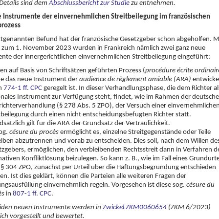
Details sind dem
Abschlussbericht zur Studie
zu entnehmen.
 Instrumente der einvernehmlichen Streitbeilegung im französischen
prozess
tgenannten Befund hat der französische Gesetzgeber schon abgeholfen. M
 zum 1. November 2023 wurden in Frankreich nämlich zwei ganz neue
nte der innergerichtlichen einvernehmlichen Streitbeilegung eingeführt:
en auf Basis von Schriftsätzen geführten Prozess (
procédure écrite ordinair
e das neue Instrument der
audience de règlement amiable (ARA)
entwickel
in
774-1 ff. CPC
geregelt ist. In dieser Verhandlungsphase, die dem Richter al
onales Instrument zur Verfügung steht, findet, wie im Rahmen der deutsch
richterverhandlung (§ 278 Abs. 5 ZPO), der Versuch einer einvernehmliche
tbeilegung durch einen nicht entscheidungsbefugten Richter statt.
sätzlich gilt für die ARA der Grundsatz der Vertraulichkeit.
sog.
césure du procès
ermöglicht es, einzelne Streitgegenstände oder Teile
lben abzutrennen und vorab zu entscheiden. Dies soll, nach dem Willen de
zgebers, ermöglichen, den verbleibenden Rechtsstreit dann in Verfahren d
nativen Konfliktlösung beizulegen. So kann z. B., wie im Fall eines Grundurte
 § 304 ZPO, zunächst per Urteil über die Haftungsbegründung entschieden
n. Ist dies geklärt, können die Parteien alle weiteren Fragen der
ngsausfüllung einvernehmlich regeln. Vorgesehen ist diese sog.
césure
du
ès
in
807-1 ff. CPC
.
eiden neuen Instrumente werden in
Zwickel ZKM0060654
(ZKM 6/2023)
ich vorgestellt und bewertet.