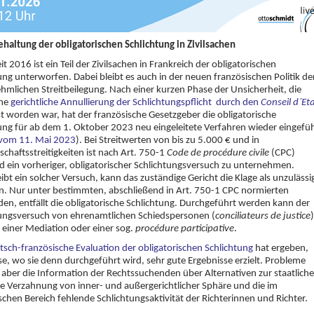
ehaltung der obligatorischen Schlichtung in Zivilsachen
it 2016 ist ein Teil der Zivilsachen in Frankreich der obligatorischen
ung unterworfen. Dabei bleibt es auch in der neuen französischen Politik de
hmlichen Streitbeilegung. Nach einer kurzen Phase der Unsicherheit, die
ine
gerichtliche Annullierung der Schlichtungspflicht durch den
Conseil d´Et
t worden war, hat der französische Gesetzgeber die obligatorische
ung für ab dem 1. Oktober 2023 neu eingeleitete Verfahren wieder eingefü
 vom 11. Mai 2023
). Bei Streitwerten von bis zu 5.000 € und in
chaftsstreitigkeiten ist nach Art. 750-1
Code de procédure civile
(CPC)
 ein vorheriger, obligatorischer Schlichtungsversuch zu unternehmen.
ibt ein solcher Versuch, kann das zuständige Gericht die Klage als unzulässi
. Nur unter bestimmten, abschließend in Art. 750-1 CPC normierten
n, entfällt die obligatorische Schlichtung. Durchgeführt werden kann der
tungsversuch von ehrenamtlichen Schiedspersonen (
conciliateurs de justice
)
einer Mediation oder einer sog.
procédure participative
.
tsch-französische Evaluation der obligatorischen Schlichtung
hat ergeben,
se, wo sie denn durchgeführt wird, sehr gute Ergebnisse erzielt. Probleme
 aber die Information der Rechtssuchenden über Alternativen zur staatlich
die Verzahnung von inner- und außergerichtlicher Sphäre und die im
schen Bereich fehlende Schlichtungsaktivität der Richterinnen und Richter.