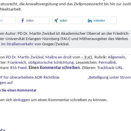
tatusrecht, die Anwaltsvergütung und das Zivilprozessrecht bis hin zur Justi
chkeitsarbeit.
ern
teilen
teilen
mitteilen
m Autor: PD Dr. Martin Zwickel ist Akademischer Oberrat an der Friedrich-
er-Universität Erlangen-Nürnberg (FAU) und Mitherausgeber des Werkes
 im Straßenverkehr
von Greger/Zwickel.
 von
PD Dr. Martin Zwickel, Maître en droit
vom
– 9:45
. Rubrik:
Allgemein
,
rter:
Frankreich
,
obligatorische Schlichtung
. Lesezeichen:
Permalink
.
tare:
RSS-Feed
.
Einen
Kommentar schreiben
. Zitieren:
Trackback-URL
.
f für überarbeitete ADR-Richtlinie
„Beteiligung unter Stro
agen auf
n Sie einen Kommentar
sen sich
einloggen
um einen Kommentar schreiben zu können.
ta