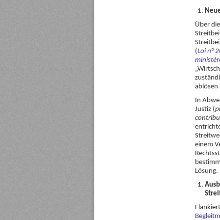
Neue
Über die
Streitbe
Streitbe
(
Loi n° 
ministèr
„Wirtsch
zuständi
ablösen
In Abwei
Justiz (
p
contribu
entricht
Streitwe
einem Ve
Rechtsst
bestimm
Lösung.
Ausb
Stre
Flankier
Beglei