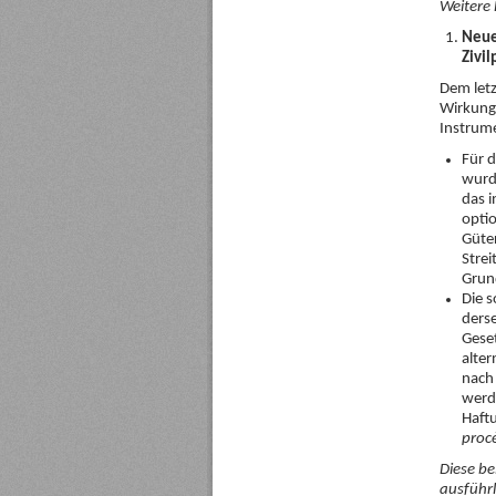
Weitere 
Neue
Zivil
Dem letz
Wirkung
Instrume
Für d
wurd
das 
opti
Güte
Strei
Grund
Die 
derse
Geset
alter
nach
werde
Haftu
proc
Diese b
ausführl