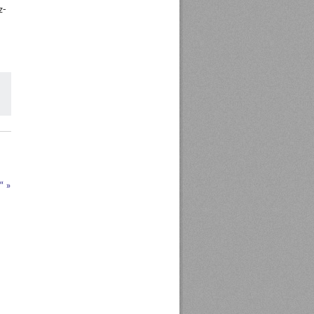
z-
m“
»