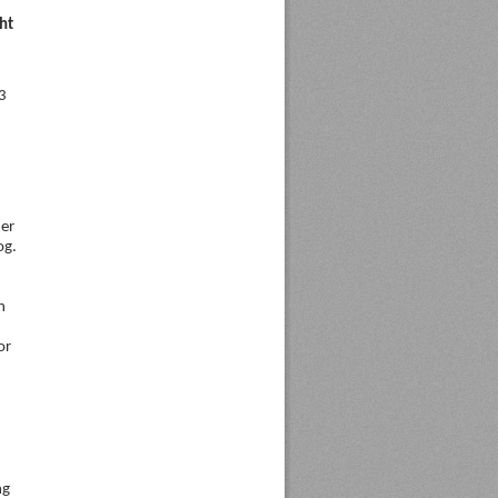
ht
3
der
og.
n
or
ng