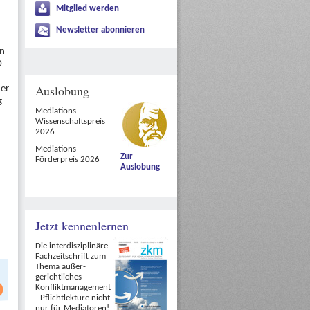
Mitglied werden
Newsletter abonnieren
en
0
Auslobung
der
g
Mediations-
Wissenschaftspreis
2026
Mediations-
Zur
Förderpreis 2026
Auslobung
Jetzt kennenlernen
Die interdisziplinäre
Fachzeitschrift zum
Thema außer-
gerichtliches
Konfliktmanagement
- Pflichtlektüre nicht
nur für Mediatoren!