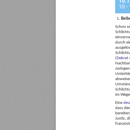
Beib
Schon se
Schlicht
einverne
durch e
ausgelös
Schlicht
(
Dekret
Nachbars
zwingend
Unterble
abweisen
Umstände
Schlich
im Wege 
Eine
deu
dass die
bereiten
Justiz, 
französi