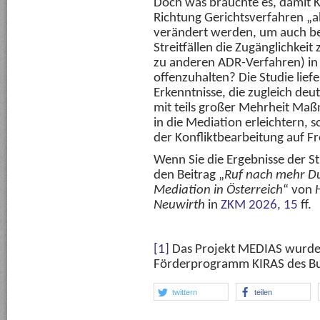
Doch was bräuchte es, damit Ko
Richtung Gerichtsverfahren „
verändert werden, um auch be
Streitfällen die Zugänglichkeit
zu anderen ADR-Verfahren) in
offenzuhalten? Die Studie lief
Erkenntnisse, die zugleich deu
mit teils großer Mehrheit Ma
in die Mediation erleichtern, 
der Konfliktbearbeitung auf Fr
Wenn Sie die Ergebnisse der Stu
den Beitrag „
Ruf nach mehr Du
Mediation in Österreich
“ von
Neuwirth
in
ZKM 2026, 15
ff.
[1]
Das Projekt MEDIAS wurde f
Förderprogramm KIRAS des Bu
twittern
teilen