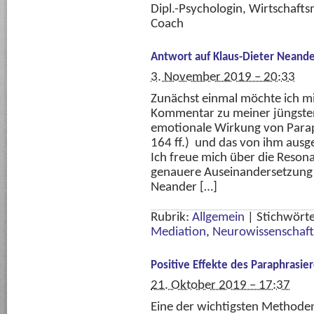
Dipl.-Psychologin, Wirtschafts
Coach
Antwort auf Klaus-Dieter Neande
3. November 2019 – 20:33
Zunächst einmal möchte ich mi
Kommentar zu meiner jüngsten
emotionale Wirkung von Para
164 ff.) und das von ihm aus
Ich freue mich über die Reson
genauere Auseinandersetzung 
Neander […]
Rubrik:
Allgemein
|
Stichwört
Mediation
,
Neurowissenschaft
Positive Effekte des Paraphrasie
21. Oktober 2019 – 17:37
Eine der wichtigsten Methoden