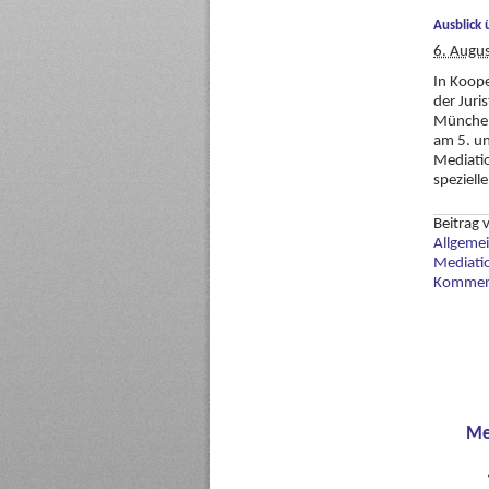
Ausblick 
6. Augu
In Koope
der Juri
München)
am 5. un
Mediatio
speziell
Beitrag
Allgeme
Mediati
Komment
Me