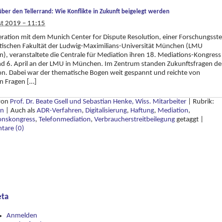
über den Tellerrand: Wie Konflikte in Zukunft beigelegt werden
st 2019 – 11:15
ration mit dem Munich Center for Dispute Resolution, einer Forschungsste
stischen Fakultät der Ludwig-Maximilians-Universität München (LMU
, veranstaltete die Centrale für Mediation ihren 18. Mediations-Kongress
d 6. April an der LMU in München. Im Zentrum standen Zukunftsfragen de
n. Dabei war der thematische Bogen weit gespannt und reichte von
en Fragen […]
 von
Prof. Dr. Beate Gsell und Sebastian Henke, Wiss. Mitarbeiter
|
Rubrik:
in
|
Auch als
ADR-Verfahren
,
Digitalisierung
,
Haftung
,
Mediation
,
onskongress
,
Telefonmediation
,
Verbraucherstreitbeilegung
getaggt
|
are (0)
ta
Anmelden