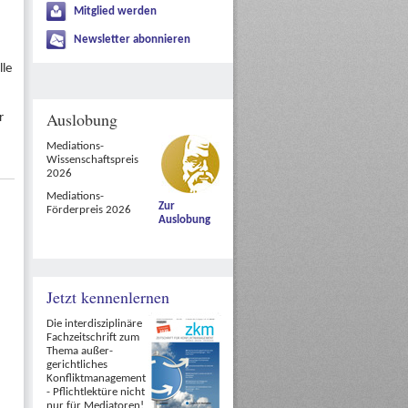
Mitglied werden
Newsletter abonnieren
lle
Auslobung
r
Mediations-
Wissenschaftspreis
2026
Mediations-
Zur
Förderpreis 2026
Auslobung
Jetzt kennenlernen
Die interdisziplinäre
Fachzeitschrift zum
Thema außer-
gerichtliches
Konfliktmanagement
- Pflichtlektüre nicht
nur für Mediatoren!