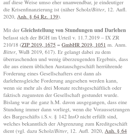
auf diese Weise umso eher unanwendbar, je eindeutiger
die Krisenfinanzierung ist (näher Scholz/
Bitter
, 12. Aufl.
2020,
Anh. § 64 Rz. 139
).
Gleichstellung von Stundungen und Darlehen
Mit der
befasst sich der BGH im Urteil v. 11.7.2019 – IX ZR
210/18 (
ZIP 2019, 1675
=
GmbHR 2019, 1051
m. Anm.
Bitter
, WuB 2019, 617). Er gelangt dabei zu dem
überraschenden und wenig überzeugenden Ergebnis, dass
die aus einem üblichen Austauschgeschäft herrührende
Forderung eines Gesellschafters erst dann als
darlehensgleiche Forderung angesehen werden kann,
wenn sie mehr als drei Monate rechtsgeschäftlich oder
faktisch zugunsten der Gesellschaft gestundet wurde.
Bislang war die ganz h.M. davon ausgegangen, dass eine
Stundung immer dann vorliegt, wenn die Voraussetzungen
des Bargeschäfts i.S.v. § 142 InsO nicht erfüllt sind,
welches bekanntlich der Abgrenzung zum Kreditgeschäft
dient (vgl. dazu Scholz/
Bitter
, 12. Aufl. 2020,
Anh. § 64