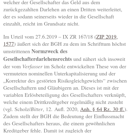
welcher der Gesellschafter das Geld aus dem
zurückgezahlten Darlehen an einen Dritten weiterleitet,
der es sodann seinerseits wieder in die Gesellschaft
einzahlt, reicht im Grundsatz nicht.
Im Urteil vom 27.6.2019 – IX ZR 167/18 (
ZIP 2019,
1577
) äußert sich der BGH zu dem im Schrifttum höchst
Normzweck des
umstrittenen
Gesellschafterdarlehensrechts
und nähert sich insoweit
der vom
Verfasser
im Scholz entwickelten These von der
vermuteten nominellen Unterkapitalisierung und der
„Korrektur des gestörten Risikogleichgewichts“ zwischen
Gesellschaftern und Gläubigern an. Dieses ist mit der
variablen Erlösbeteiligung des Gesellschafters verknüpft,
welche einem Drittkreditgeber regelmäßig nicht zusteht
(vgl. Scholz/
Bitter
, 12. Aufl. 2020,
Anh. § 64 Rz. 30 ff.
).
Zudem stellt der BGH die Bedeutung der Einflussmacht
des Gesellschafters heraus, die einem gewöhnlichen
Kreditgeber fehle. Damit ist zugleich der