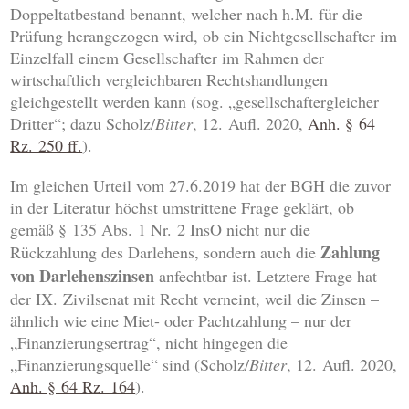
Doppeltatbestand benannt, welcher nach h.M. für die
Prüfung herangezogen wird, ob ein Nichtgesellschafter im
Einzelfall einem Gesellschafter im Rahmen der
wirtschaftlich vergleichbaren Rechtshandlungen
gleichgestellt werden kann (sog. „gesellschaftergleicher
Dritter“; dazu Scholz/
Bitter
, 12. Aufl. 2020,
Anh. § 64
Rz. 250 ff.
).
Im gleichen Urteil vom 27.6.2019 hat der BGH die zuvor
in der Literatur höchst umstrittene Frage geklärt, ob
gemäß § 135 Abs. 1 Nr. 2 InsO nicht nur die
Zahlung
Rückzahlung des Darlehens, sondern auch die
von
Darlehenszinsen
anfechtbar ist. Letztere Frage hat
der IX. Zivilsenat mit Recht verneint, weil die Zinsen –
ähnlich wie eine Miet- oder Pachtzahlung – nur der
„Finanzierungsertrag“, nicht hingegen die
„Finanzierungsquelle“ sind (Scholz/
Bitter
, 12. Aufl. 2020,
Anh. § 64 Rz. 164
).