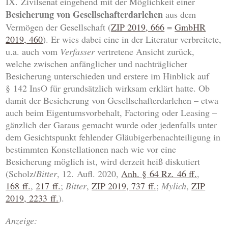
IX. Zivilsenat eingehend mit der Möglichkeit einer
Besicherung von Gesellschafterdarlehen
aus dem
Vermögen der Gesellschaft (
ZIP 2019, 666
=
GmbHR
2019, 460
). Er wies dabei eine in der Literatur verbreitete,
u.a. auch vom
Verfasser
vertretene Ansicht zurück,
welche zwischen anfänglicher und nachträglicher
Besicherung unterschieden und erstere im Hinblick auf
§ 142 InsO für grundsätzlich wirksam erklärt hatte. Ob
damit der Besicherung von Gesellschafterdarlehen – etwa
auch beim Eigentumsvorbehalt, Factoring oder Leasing –
gänzlich der Garaus gemacht wurde oder jedenfalls unter
dem Gesichtspunkt fehlender Gläubigerbenachteiligung in
bestimmten Konstellationen nach wie vor eine
Besicherung möglich ist, wird derzeit heiß diskutiert
(Scholz/
Bitter
, 12. Aufl. 2020,
Anh. § 64 Rz. 46 ff.
,
168 ff.
,
217 ff.
;
Bitter
,
ZIP 2019, 737 ff.
;
Mylich
,
ZIP
2019, 2233 ff.
).
Anzeige: