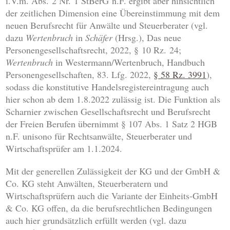
i.V.m. Abs. 2 Nr. 1 StBerG n.F. ergibt aber hinsichtlich
der zeitlichen Dimension eine Übereinstimmung mit dem
neuen Berufsrecht für Anwälte und Steuerberater (vgl.
dazu
Wertenbruch
in
Schäfer
(Hrsg.), Das neue
Personengesellschaftsrecht, 2022, § 10 Rz. 24;
Wertenbruch
in Westermann/Wertenbruch, Handbuch
Personengesellschaften, 83. Lfg. 2022,
§ 58 Rz. 3991
),
sodass die konstitutive Handelsregistereintragung auch
hier schon ab dem 1.8.2022 zulässig ist. Die Funktion als
Scharnier zwischen Gesellschaftsrecht und Berufsrecht
der Freien Berufen übernimmt § 107 Abs. 1 Satz 2 HGB
n.F. unisono für Rechtsanwälte, Steuerberater und
Wirtschaftsprüfer am 1.1.2024.
Mit der generellen Zulässigkeit der KG und der GmbH &
Co. KG steht Anwälten, Steuerberatern und
Wirtschaftsprüfern auch die Variante der Einheits-GmbH
& Co. KG offen, da die berufsrechtlichen Bedingungen
auch hier grundsätzlich erfüllt werden (vgl. dazu