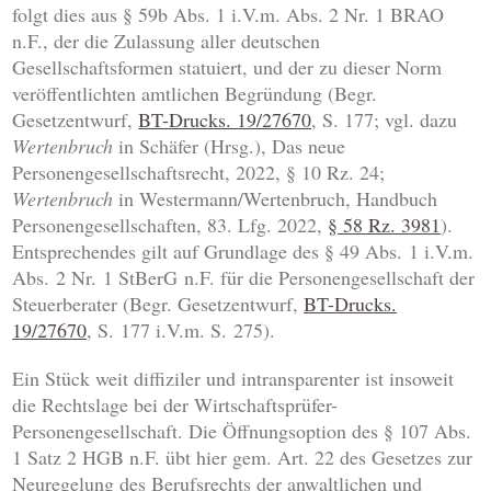
folgt dies aus § 59b Abs. 1 i.V.m. Abs. 2 Nr. 1 BRAO
n.F., der die Zulassung aller deutschen
Gesellschaftsformen statuiert, und der zu dieser Norm
veröffentlichten amtlichen Begründung (Begr.
Gesetzentwurf,
BT-Drucks. 19/27670
, S. 177; vgl. dazu
Wertenbruch
in Schäfer (Hrsg.), Das neue
Personengesellschaftsrecht, 2022, § 10 Rz. 24;
Wertenbruch
in Westermann/Wertenbruch, Handbuch
Personengesellschaften, 83. Lfg. 2022,
§ 58 Rz. 3981
).
Entsprechendes gilt auf Grundlage des § 49 Abs. 1 i.V.m.
Abs. 2 Nr. 1 StBerG n.F. für die Personengesellschaft der
Steuerberater (Begr. Gesetzentwurf,
BT-Drucks.
19/27670
, S. 177 i.V.m. S. 275).
Ein Stück weit diffiziler und intransparenter ist insoweit
die Rechtslage bei der Wirtschaftsprüfer-
Personengesellschaft. Die Öffnungsoption des § 107 Abs.
1 Satz 2 HGB n.F. übt hier gem. Art. 22 des Gesetzes zur
Neuregelung des Berufsrechts der anwaltlichen und