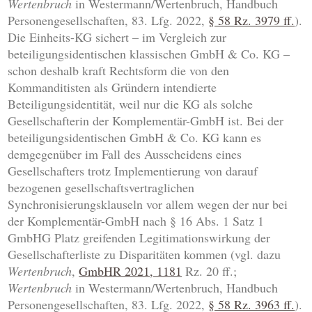
Wertenbruch
in Westermann/Wertenbruch, Handbuch
Personengesellschaften, 83. Lfg. 2022,
§ 58 Rz. 3979 ff.
).
Die Einheits-KG sichert – im Vergleich zur
beteiligungsidentischen klassischen GmbH & Co. KG –
schon deshalb kraft Rechtsform die von den
Kommanditisten als Gründern intendierte
Beteiligungsidentität, weil nur die KG als solche
Gesellschafterin der Komplementär-GmbH ist. Bei der
beteiligungsidentischen GmbH & Co. KG kann es
demgegenüber im Fall des Ausscheidens eines
Gesellschafters trotz Implementierung von darauf
bezogenen gesellschaftsvertraglichen
Synchronisierungsklauseln vor allem wegen der nur bei
der Komplementär-GmbH nach § 16 Abs. 1 Satz 1
GmbHG Platz greifenden Legitimationswirkung der
Gesellschafterliste zu Disparitäten kommen (vgl. dazu
Wertenbruch
,
GmbHR 2021, 1181
Rz. 20 ff.;
Wertenbruch
in Westermann/Wertenbruch, Handbuch
Personengesellschaften, 83. Lfg. 2022,
§ 58 Rz. 3963 ff.
).