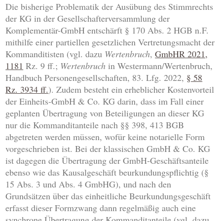
Die bisherige Problematik der Ausübung des Stimmrechts
der KG in der Gesellschafterversammlung der
Komplementär-GmbH entschärft § 170 Abs. 2 HGB n.F.
mithilfe einer partiellen gesetzlichen Vertretungsmacht der
Kommanditisten (vgl. dazu
Wertenbruch
,
GmbHR 2021,
1181
Rz. 9 ff.;
Wertenbruch
in Westermann/Wertenbruch,
Handbuch Personengesellschaften, 83. Lfg. 2022,
§ 58
Rz. 3934 ff.
). Zudem besteht ein erheblicher Kostenvorteil
der Einheits-GmbH & Co. KG darin, dass im Fall einer
geplanten Übertragung von Beteiligungen an dieser KG
nur die Kommanditanteile nach §§ 398, 413 BGB
abgetreten werden müssen, wofür keine notarielle Form
vorgeschrieben ist. Bei der klassischen GmbH & Co. KG
ist dagegen die Übertragung der GmbH-Geschäftsanteile
ebenso wie das Kausalgeschäft beurkundungspflichtig (§
15 Abs. 3 und Abs. 4 GmbHG), und nach den
Grundsätzen über das einheitliche Beurkundungsgeschäft
erfasst dieser Formzwang dann regelmäßig auch eine
synchrone Übertragung der Kommanditanteile (vgl. dazu