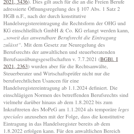
2021, 3436
). Dies gilt auch für die an die Freien Berufe
adressierte Öffnungsregelung des § 107 Abs. 1 Satz 2
HGB n.F., nach der durch konstitutive
Handelsregistereintragung die Rechtsform der OHG und
KG einschließlich GmbH & Co. KG erlangt werden kann,
„soweit das anwendbare Berufsrecht die Eintragung
zulässt“
. Mit dem Gesetz zur Neuregelung des
Berufsrechts der anwaltlichen und steuerberatenden
Berufsausübungsgesellschaften v. 7.7.2021 (
BGBl. I
2021, 2363
) wurden aber für die Rechtsanwälte,
Steuerberater und Wirtschaftsprüfer nicht nur die
berufsrechtlichen Usancen für eine
Handelsregistereintragung ab 1.1.2024 definiert. Die
einschlägigen Normen des betreffenden Berufsrechts sind
vielmehr darüber hinaus ab dem 1.8.2022 bis zum
Inkrafttreten des MoPeG am 1.1.2024 als temporäre
leges
speciales
anzusehen mit der Folge, dass die konstitutive
Eintragung in das Handelsregister bereits ab dem
1.8.2022 erfolgen kann. Für den anwaltlichen Bereich