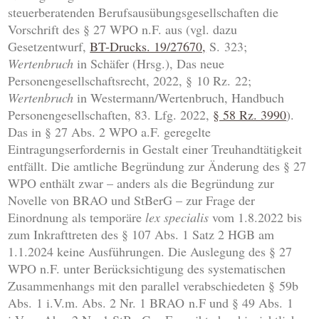
steuerberatenden Berufsausübungsgesellschaften die
Vorschrift des § 27 WPO n.F. aus (vgl. dazu
Gesetzentwurf,
BT-Drucks. 19/27670,
S. 323;
Wertenbruch
in Schäfer (Hrsg.), Das neue
Personengesellschaftsrecht, 2022, § 10 Rz. 22;
Wertenbruch
in Westermann/Wertenbruch, Handbuch
Personengesellschaften, 83. Lfg. 2022,
§ 58 Rz. 3990
).
Das in § 27 Abs. 2 WPO a.F. geregelte
Eintragungserfordernis in Gestalt einer Treuhandtätigkeit
entfällt. Die amtliche Begründung zur Änderung des § 27
WPO enthält zwar – anders als die Begründung zur
Novelle von BRAO und StBerG – zur Frage der
Einordnung als temporäre
lex specialis
vom 1.8.2022 bis
zum Inkrafttreten des § 107 Abs. 1 Satz 2 HGB am
1.1.2024 keine Ausführungen. Die Auslegung des § 27
WPO n.F. unter Berücksichtigung des systematischen
Zusammenhangs mit den parallel verabschiedeten § 59b
Abs. 1 i.V.m. Abs. 2 Nr. 1 BRAO n.F und § 49 Abs. 1