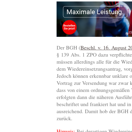
Der BGH (
Beschl. v. 16. August 
§ 139 Abs. 1 ZPO dazu verpflichte
müssen allerdings alle für die Wie
dem Wiedereinsetzungsantrag, vor
Jedoch können erkennbar unklare o
Vortrag zur Versendung war zwar k
dass von einem ordnungsgemäßen V
erfolgten dann die näheren Ausfü
beschriftet und frankiert hat und 
ausreichend. Damit hob der BGH d
zurück.
Hinweis:
Bei derartigen Wiedereins