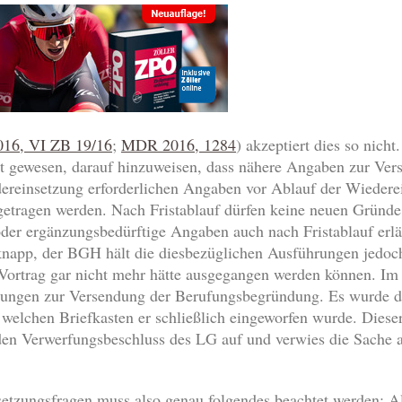
2016, VI ZB 19/16
;
MDR 2016, 1284
) akzeptiert dies so nic
t gewesen, darauf hinzuweisen, dass nähere Angaben zur Vers
dereinsetzung erforderlichen Angaben vor Ablauf der Wiederein
getragen werden. Nach Fristablauf dürfen keine neuen Gründ
der ergänzungsbedürftige Angaben auch nach Fristablauf erlä
napp, der BGH hält die diesbezüglichen Ausführungen jedoch 
ortrag gar nicht mehr hätte ausgegangen werden können. I
hrungen zur Versendung der Berufungsbegründung. Es wurde d
in welchen Briefkasten er schließlich eingeworfen wurde. Dies
en Verwerfungsbeschluss des LG auf und verwies die Sache a
etzungsfragen muss also genau folgendes beachtet werden: Al