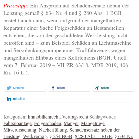
Praxistipp:
Ein Anspruch auf Schadensersatz neben der
Leistung gemäß § 634 Nr. 4 und § 280 Abs. 1 BGB
besteht auch dann, wenn aufgrund der mangelhaften
Reparatur einer Sache Folgeschäden an Bestandteilen
entstehen, die von der geschuldeten Werkleistung nicht
betroffen sind – zum Beispiel Schäden an Lichtmaschine
und Servolenkungspumpe eines Kraftfahrzeugs wegen
mangelhaften Einbaus eines Keilriemens (BGH, Urteil
vom 7. Februar 2019 – VII ZR 63/18, MDR 2019, 406
Rn. 16 ff.).
twittern
teilen
teilen
mitteilen
Kategorien:
Immobilienrecht
,
Vertragsrecht
Schlagwörter:
Fahrsiloanlage
,
Folgeschaden
,
Mangel
,
Mängelrüge
,
Mitverursachung
,
Nacherfüllung
,
Schadensersatz neben der
Leistung
,
Werkvertrag
,
§ 254 BGB
,
§ 280 Abs. 1 BGB
,
§ 634 Nr.