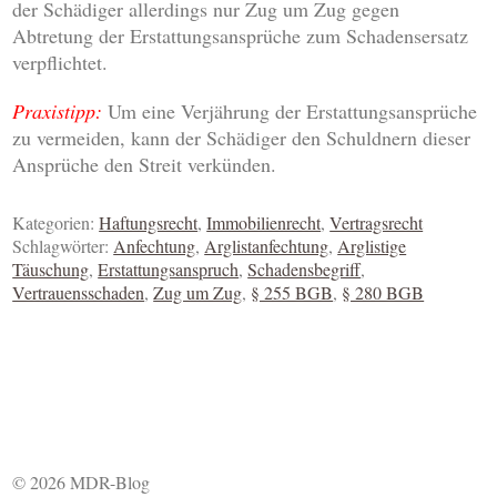
der Schädiger allerdings nur Zug um Zug gegen
Abtretung der Erstattungsansprüche zum Schadensersatz
verpflichtet.
Praxistipp:
Um eine Verjährung der Erstattungsansprüche
zu vermeiden, kann der Schädiger den Schuldnern dieser
Ansprüche den Streit verkünden.
Kategorien:
Haftungsrecht
,
Immobilienrecht
,
Vertragsrecht
Schlagwörter:
Anfechtung
,
Arglistanfechtung
,
Arglistige
Täuschung
,
Erstattungsanspruch
,
Schadensbegriff
,
Vertrauensschaden
,
Zug um Zug
,
§ 255 BGB
,
§ 280 BGB
© 2026 MDR-Blog