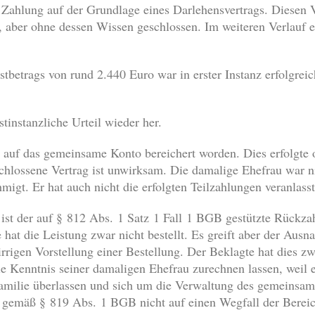
e Zahlung auf der Grundlage eines Darlehensvertrags. Diesen 
 aber ohne dessen Wissen geschlossen. Im weiteren Verlauf e
betrags von rund 2.440 Euro war in erster Instanz erfolgreich
stinstanzliche Urteil wieder her.
g auf das gemeinsame Konto bereichert worden. Dies erfolgte
hlossene Vertrag ist unwirksam. Die damalige Ehefrau war ni
migt. Er hat auch nicht die erfolgten Teilzahlungen veranlasst
st der auf § 812 Abs. 1 Satz 1 Fall 1 BGB gestützte Rückza
at die Leistung zwar nicht bestellt. Es greift aber der Aus
rrigen Vorstellung einer Bestellung. Der Beklagte hat dies zw
 Kenntnis seiner damaligen Ehefrau zurechnen lassen, weil er
Familie überlassen und sich um die Verwaltung des gemeinsa
 gemäß § 819 Abs. 1 BGB nicht auf einen Wegfall der Bereic