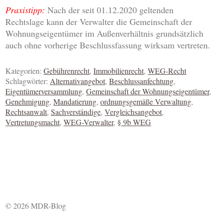
Praxistipp:
Nach der seit 01.12.2020 geltenden
Rechtslage kann der Verwalter die Gemeinschaft der
Wohnungseigentümer im Außenverhältnis grundsätzlich
auch ohne vorherige Beschlussfassung wirksam vertreten.
Kategorien:
Gebührenrecht
,
Immobilienrecht
,
WEG-Recht
Schlagwörter:
Alternativangebot
,
Beschlussanfechtung
,
Eigentümerversammlung
,
Gemeinschaft der Wohnungseigentümer
,
Genehmigung
,
Mandatierung
,
ordnungsgemäße Verwaltung
,
Rechtsanwalt
,
Sachverständige
,
Vergleichsangebot
,
Vertretungsmacht
,
WEG-Verwalter
,
§ 9b WEG
© 2026 MDR-Blog