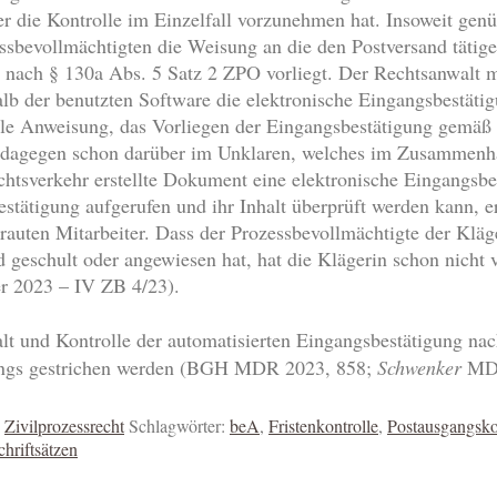
er die Kontrolle im Einzelfall vorzunehmen hat. Insoweit genüg
ssbevollmächtigten die Weisung an die den Postversand tätig
g nach § 130a Abs. 5 Satz 2 ZPO vorliegt. Der Rechtsanwalt 
alb der benutzten Software die elektronische Eingangsbestäti
ale Anweisung, das Vorliegen der Eingangsbestätigung gemäß
ter dagegen schon darüber im Unklaren, welches im Zusammen
echtsverkehr erstellte Dokument eine elektronische Eingangsb
stätigung aufgerufen und ihr Inhalt überprüft werden kann, er
auten Mitarbeiter. Dass der Prozessbevollmächtigte der Kläg
d geschult oder angewiesen hat, hat die Klägerin schon nicht 
r 2023 – IV ZB 4/23).
alt und Kontrolle der automatisierten Eingangsbestätigung n
angs gestrichen werden (BGH MDR 2023, 858;
Schwenker
MDR
,
Zivilprozessrecht
Schlagwörter:
beA
,
Fristenkontrolle
,
Postausgangsko
hriftsätzen