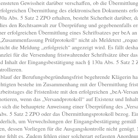
diensteten Gewissheit darüber verschaffen, ob die Übermittlung
folgreichen Übermittlung des elektronischen Dokuments erfor
0a Abs. 5 Satz 2 ZPO erhalten, besteht Sicherheit darüber, d
 dies den Rechtsanwalt zur Überprüfung und gegebenenfalls er
ner erfolgreichen Übermittlung eines Schriftsatzes per beA a
„Zusammenfassung Prüfprotokoll“ nicht als Meldetext „reque
icht die Meldung „erfolgreich“ angezeigt wird. Es fällt desh
anzlei für die Versendung fristwahrender Schriftsätze über da
d Inhalt der Eingangsbestätigung nach § 130a Abs. 5 Satz 2
trollieren.
lauf der Berufungsbegründungsfrist begehrende Klägerin hat 
chtigten bestehe im Zusammenhang mit der Übermittlung frist
beitstages die Fristenliste mit den erfolgreichen „beA-Versa
otieren, wenn das „Versandprotokoll“ auf Existenz und Inhalt 
 ob sich die behauptete Anweisung einer Überprüfung des „Vers
Abs. 5 Satz 2 ZPO oder das Übermittlungsprotokoll bezog. E
orderlich, um Verwechslungen der Eingangsbestätigung gemäß
n, dessen Vorliegen für die Ausgangskontrolle nicht genügt.
g fehlt es. Zudem fehlen einer solcherart gefassten Anordn