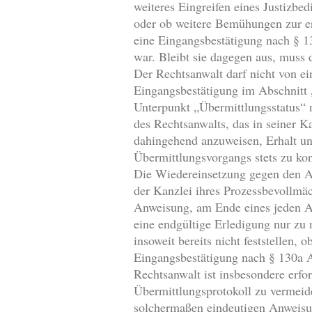
weiteres Eingreifen eines Justizbe
oder ob weitere Bemühungen zur er
eine Eingangsbestätigung nach § 13
war. Bleibt sie dagegen aus, muss
Der Rechtsanwalt darf nicht von ei
Eingangsbestätigung im Abschnitt 
Unterpunkt „Übermittlungsstatus“ n
des Rechtsanwalts, das in seiner K
dahingehend anzuweisen, Erhalt un
Übermittlungsvorgangs stets zu kon
Die Wiedereinsetzung gegen den Ab
der Kanzlei ihres Prozessbevollmä
Anweisung, am Ende eines jeden Ar
eine endgültige Erledigung nur zu n
insoweit bereits nicht feststellen,
Eingangsbestätigung nach § 130a 
Rechtsanwalt ist insbesondere erf
Übermittlungsprotokoll zu vermeide
solchermaßen eindeutigen Anweisun