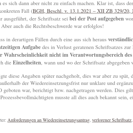
es sich dann aber nicht zu einfach machen. Klar ist, dass de
onkreten Fall (
BGH, Beschl. v. 13.1.2021 – XII ZB 329/20
bei der Post aufgegeben
 ausgeführt, der Schriftsatz sei
wor
 Aber auch die Rechtsbeschwerde war erfolglos!
verständli
s in derartigen Fällen durch eine aus sich heraus
htzeitigen Aufgabe
des in Verlust geratenen Schriftsatzes zur
 Wahrscheinlichkeit nicht im Verantwortungsbereich des
Einzelheiten
ch die
, wann und wo der Schriftsatz abgegeben w
gte diese Angaben später nachgeholt, dies war aber zu spät, 
 außerhalb der Wiedereinsetzungsfrist nur unklare und ergän
geboten war, berichtigt bzw. nachgetragen werden. Dies gilt 
 Prozessbevollmächtigten musste all dies auch bekannt sein, 
ter:
Anforderungen an Wiedereinsetzungsantrag
,
verlorener Schriftsatz