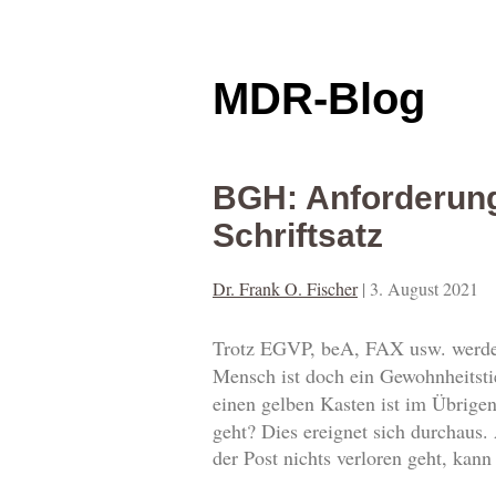
MDR-Blog
BGH: Anforderung
Schriftsatz
Dr. Frank O. Fischer
|
3. August 2021
Trotz EGVP, beA, FAX usw. werde
Mensch ist doch ein Gewohnheitsti
einen gelben Kasten ist im Übrigen
geht? Dies ereignet sich durchaus. 
der Post nichts verloren geht, kan