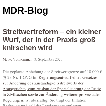
MDR-Blog
Streitwertreform – ein kleiner
Wurf, der in der Praxis groß
knirschen wird
Meike Vollkommer
|
3. September 2025
Die geplante Anhebung der Streitwertgrenze auf 10.000 €
(§ 23 Nr. 1 GVG im
Regierungsentwurf eines Gesetzes
zur Änderung des Zuständigkeitsstreitwerts der
Amtsgerichte, zum Ausbau der Spezialisierung der Justiz
in Zivilsachen sowie zur Änderung weiterer prozessualer
Regelungen
) ist überfällig. Sie trägt der Inflation
Rechnung und soll die Landgerichte entlasten.