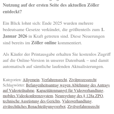
Nutzung auf der ersten Seite des aktuellen Zöller
entdeckt?
Ein Blick lohnt sich: Ende 2025 wurden mehrere
1.
bedeutsame Gesetze verkündet, die größtenteils zum
Januar 2026
in Kraft getreten sind. Diese Neuerungen
Zöller online
sind bereits im
kommentiert.
Als Käufer der Printausgabe erhalten Sie kostenlos Zugriff
auf die Online-Version in unserer Datenbank – und damit
automatisch auf sämtliche laufenden Aktualisierungen.
Kategorien:
Allgemein
,
Verfahrensrecht
,
Zivilprozessrecht
Schlagwörter:
Befangenheitsantrag wegen Ablehnung des Antrags
auf Videoteilnahme
,
Kapazitätenmangel für Videoverhandlung
,
mobiles Videokonferenzsystem
,
Neuregelung des § 128a ZPO
,
technische Ausrüstung des Gerichts
,
Videoverhandlung
,
zivilrechtliches Benachteiligungsverbot
,
Zivilverfahrensrecht