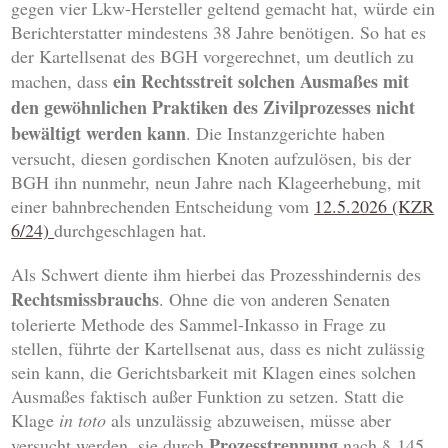
gegen vier Lkw-Hersteller geltend gemacht hat, würde ein
Berichterstatter mindestens 38 Jahre benötigen. So hat es
der Kartellsenat des BGH vorgerechnet, um deutlich zu
ein Rechtsstreit solchen Ausmaßes mit
machen, dass
den gewöhnlichen Praktiken des Zivilprozesses nicht
bewältigt werden kann
. Die Instanzgerichte haben
versucht, diesen gordischen Knoten aufzulösen, bis der
BGH ihn nunmehr, neun Jahre nach Klageerhebung, mit
einer bahnbrechenden Entscheidung vom
12.5.2026 (KZR
6/24)
durchgeschlagen hat.
Als Schwert diente ihm hierbei das Prozesshindernis des
Rechtsmissbrauchs
. Ohne die von anderen Senaten
tolerierte Methode des Sammel-Inkasso in Frage zu
stellen, führte der Kartellsenat aus, dass es nicht zulässig
sein kann, die Gerichtsbarkeit mit Klagen eines solchen
Ausmaßes faktisch außer Funktion zu setzen. Statt die
Klage
in toto
als unzulässig abzuweisen, müsse aber
Prozesstrennung
versucht werden, sie durch
nach § 145