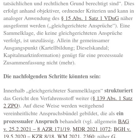
tatsächlichen und rechtlichen Grund berechtigt sind“. Dies
erfolgt anhand objektiver, ordnender Kriterien und kann in
analoger Anwendung des
§ 15 Abs. 1 Satz 1 VDuG
näher
ausgeformt werden („gleichgerichtete Ansprüche“). Eine
Sammelklage, die keine gleichgerichteten Ansprüche
verfolgt, ist unzulässig. Allein ihr gemeinsamer
Ausgangspunkt (Kartellbildung; Dieselskandal;
Kapitalmarktinformation) genügt für eine prozessuale
Zusammenfassung nicht (mehr).
Die nachfolgenden Schritte könnten sein:
strukturiert
Innerhalb „gleichgerichteter Sammelklagen“
das Gericht den Verfahrensstoff weiter (
§ 139 Abs. 1 Satz
2 ZPO
). Auf diese Weise werden weitgehend
ein
vereinheitlichte Anspruchsbündel gebildet, die als
prozessualer Anspruch
behandelt (vgl. allgemein
BAG
v. 25.2.2021 – 8 AZR 171/19
,
MDR 2021 1072
;
BGH v.
19.5.2020 – KZR 8/18
,
WM 2021, 2360
; näher
G.