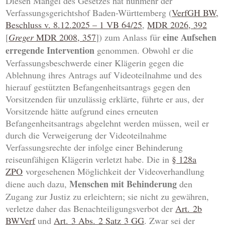
Diesen Mangel des Gesetzes hat nunmehr der
Verfassungsgerichtshof Baden-Württemberg (
VerfGH BW,
Beschluss v. 8.12.2025 – 1 VB 64/25
,
MDR 2026, 392
eine Aufsehen
[
Greger
MDR 2008, 357
]) zum Anlass für
erregende Intervention
genommen. Obwohl er die
Verfassungsbeschwerde einer Klägerin gegen die
Ablehnung ihres Antrags auf Videoteilnahme und des
hierauf gestützten Befangenheitsantrags gegen den
Vorsitzenden für unzulässig erklärte, führte er aus, der
Vorsitzende hätte aufgrund eines erneuten
Befangenheitsantrags abgelehnt werden müssen, weil er
durch die Verweigerung der Videoteilnahme
Verfassungsrechte der infolge einer Behinderung
reiseunfähigen Klägerin verletzt habe. Die in
§ 128a
ZPO
vorgesehenen Möglichkeit der Videoverhandlung
Menschen mit Behinderung
diene auch dazu,
den
Zugang zur Justiz zu erleichtern; sie nicht zu gewähren,
verletze daher das Benachteiligungsverbot der
Art. 2b
BWVerf
und
Art. 3 Abs. 2 Satz 3 GG
. Zwar sei der