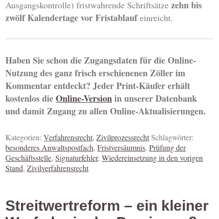
zehn bis
Ausgangskontrolle) fristwahrende Schriftsätze
zwölf Kalendertage vor Fristablauf
einreicht.
Haben Sie schon die Zugangsdaten für die Online-
Nutzung des ganz frisch erschienenen Zöller im
Kommentar entdeckt? Jeder Print-Käufer erhält
kostenlos die
Online-Version
in unserer Datenbank
und damit Zugang zu allen Online-Aktualisierungen.
Kategorien:
Verfahrensrecht
,
Zivilprozessrecht
Schlagwörter:
besonderes Anwaltspostfach
,
Fristversäumnis
,
Prüfung der
Geschäftsstelle
,
Signaturfehler
,
Wiedereinsetzung in den vorigen
Stand
,
Zivilverfahrensrecht
Streitwertreform – ein kleiner