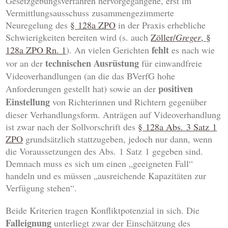
Gesetzgebungsverfahren hervorgegangene, erst im
Vermittlungsausschuss zusammengezimmerte
Neuregelung des
§ 128a ZPO
in der Praxis erhebliche
Schwierigkeiten bereiten wird (s. auch
Zöller/
Greger
, §
fehlt
128a ZPO Rn. 1
). An vielen Gerichten
es nach wie
technischen Ausrüstung
vor an der
für einwandfreie
Videoverhandlungen (an die das BVerfG hohe
positiven
Anforderungen gestellt hat) sowie an der
Einstellung
von Richterinnen und Richtern gegenüber
dieser Verhandlungsform. Anträgen auf Videoverhandlung
ist zwar nach der Sollvorschrift des
§ 128a Abs. 3 Satz 1
ZPO
grundsätzlich stattzugeben, jedoch nur dann, wenn
die Voraussetzungen des Abs. 1 Satz 1 gegeben sind.
Demnach muss es sich um einen „geeigneten Fall“
handeln und es müssen „ausreichende Kapazitäten zur
Verfügung stehen“.
Beide Kriterien tragen Konfliktpotenzial in sich. Die
Falleignung
unterliegt zwar der Einschätzung des