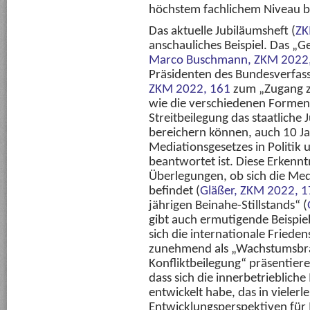
höchstem fachlichem Niveau b
Das aktuelle Jubiläumsheft (
ZK
anschauliches Beispiel. Das „G
Marco Buschmann,
ZKM 2022
Präsidenten des Bundesverfas
ZKM 2022, 161
zum „Zugang zu
wie die verschiedenen Forme
Streitbeilegung das staatliche
bereichern können, auch 10 Ja
Mediationsgesetzes in Politik 
beantwortet ist. Diese Erkennt
Überlegungen, ob sich die Media
befindet (
Gläßer,
ZKM 2022, 1
jährigen Beinahe-Stillstands“ (
gibt auch ermutigende Beispiel
sich die internationale Friede
zunehmend als „Wachstumsbra
Konfliktbeilegung“ präsentiere
dass sich die innerbetrieblich
entwickelt habe, das in vielerle
Entwicklungsperspektiven fü