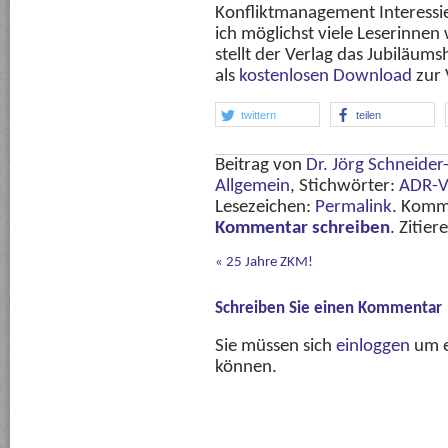
Konfliktmanagement Interessi
ich möglichst viele Leserinnen
stellt der Verlag das Jubiläum
als
kostenlosen Download
zur 
twittern
teilen
Beitrag von
Dr. Jörg Schneide
Allgemein
, Stichwörter:
ADR-V
Lesezeichen:
Permalink
. Komm
Kommentar schreiben
. Zitier
«
25 Jahre ZKM!
Schreiben Sie einen Kommentar
Sie müssen sich
einloggen
um e
können.