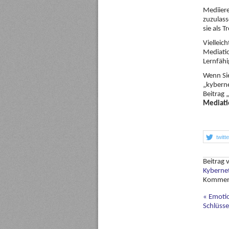
Mediiere
zuzulass
sie als 
Vielleic
Mediatio
Lernfähi
Wenn Sie
„kyberne
Beitrag „
Mediati
twitt
Beitrag
Kyberne
Kommen
«
Emotion
Schlüsse