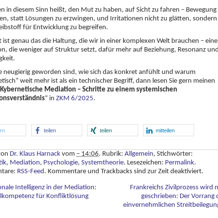
n in diesem Sinn heißt, den Mut zu haben, auf Sicht zu fahren – Bewegung
en, statt Lösungen zu erzwingen, und Irritationen nicht zu glätten, sondern
Treibstoff für Entwicklung zu begreifen.
ht ist genau das die Haltung, die wir in einer komplexen Welt brauchen – eine
n, die weniger auf Struktur setzt, dafür mehr auf Beziehung, Resonanz un
gkeit.
 neugierig geworden sind, wie sich das konkret anfühlt und warum
tisch“ weit mehr ist als ein technischer Begriff, dann lesen Sie gern meinen
Kybernetische Mediation – Schritte zu einem systemischen
onsverständnis
“ in
ZKM 6/2025
.
ern
teilen
teilen
mitteilen
 von
Dr. Klaus Harnack
vom
– 14:06
. Rubrik:
Allgemein
, Stichwörter:
tik
,
Mediation
,
Psychologie
,
Systemtheorie
. Lesezeichen:
Permalink
.
tare:
RSS-Feed
. Kommentare und Trackbacks sind zur Zeit deaktiviert.
ale Intelligenz in der Mediation:
Frankreichs Zivilprozess wird 
lkompetenz für Konfliktlösung
geschrieben: Der Vorrang 
einvernehmlichen Streitbeilegu