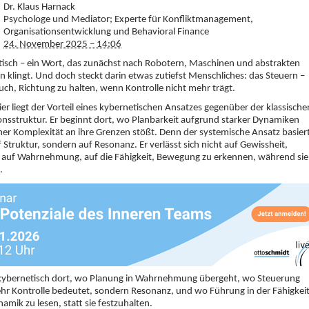
Dr. Klaus Harnack
Psychologe und Mediator; Experte für Konfliktmanagement,
Organisationsentwicklung und Behavioral Finance
24. November 2025 – 14:06
isch – ein Wort, das zunächst nach Robotern, Maschinen und abstrakten
 klingt. Und doch steckt darin etwas zutiefst Menschliches: das Steuern –
uch, Richtung zu halten, wenn Kontrolle nicht mehr trägt.
er liegt der Vorteil eines kybernetischen Ansatzes gegenüber der klassische
nsstruktur. Er beginnt dort, wo Planbarkeit aufgrund starker Dynamiken
er Komplexität an ihre Grenzen stößt. Denn der systemische Ansatz basier
f Struktur, sondern auf Resonanz. Er verlässt sich nicht auf Gewissheit,
 auf Wahrnehmung, auf die Fähigkeit, Bewegung zu erkennen, während sie
.
 kybernetisch dort, wo Planung in Wahrnehmung übergeht, wo Steuerung
hr Kontrolle bedeutet, sondern Resonanz, und wo Führung in der Fähigkei
namik zu lesen, statt sie festzuhalten.