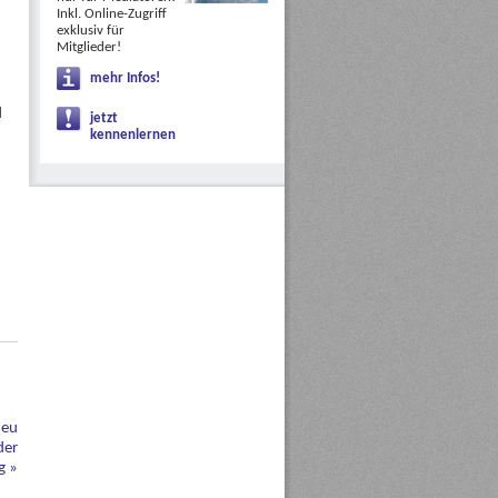
Inkl. Online-Zugriff
exklusiv für
Mitglieder!
mehr Infos!
d
jetzt
kennenlernen
neu
der
ng
»