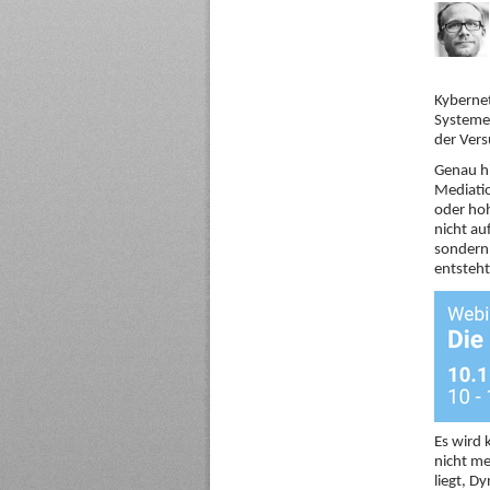
Kybernet
Systemen
der Vers
Genau hi
Mediatio
oder hoh
nicht au
sondern
entsteht
Es wird
nicht me
liegt, Dy