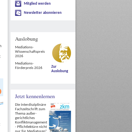
Mitglied werden
Newsletter abonnieren
Auslobung
n
Mediations-
Wissenschaftspreis
2026
t
Mediations-
Zur
Förderpreis 2026
Auslobung
Jetzt kennenlernen
Die interdisziplinäre
Fachzeitschrift zum
Thema außer-
gerichtliches
Konfliktmanagement
t
- Pflichtlektüre nicht
nur für Mediatoren!