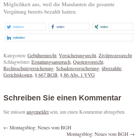
Möglichkeit aus, weil die Mandanten die gesamte
Vergütung bereits bezahlt hatten.
twittern
teilen
teilen
mitteilen
Kategorien:
Gebührenrecht
,
Versicherungsrecht
,
Zivilprozessrecht
Schlagwörter:
Erstattungsanspruch
,
Quotenvorrecht
,
Rechtsschutzversicherung
,
Schadensversicherung
,
überzahlte
Gerichtskosten
,
§ 667 BGB
,
§ 86 Abs. 1 VVG
Schreiben Sie einen Kommentar
Sie müssen
angemeldet
sein, um einen Kommentar abzugeben.
←
Montagsblog: Neues vom BGH
Montagsblog: Neues vom BGH
→