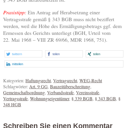
Praxistipp:
Ein Antrag auf Herabsetzung einer
Vertragsstrafe gemäß § 343 BGB muss nicht beziffert
werden, weil die Höhe des Ermäßigungsbetrags ggf. dem
Ermessen des Gerichts unterliegt (BGH, Urteil vom
22. Mai 1968 – VIII ZR 69/66, MDR 1968, 751).
twittern
teilen
teilen
mitteilen
Kategorien:
Haftungsrecht
,
Vertragsrecht
,
WEG-Recht
Schlagwörter:
Art. 9 GG
,
Bauzeitüberschreitung
,
Gemeinschaftsordnung
,
Verbandsstrafe
,
Vereinsstrafe
,
Vertragsstrafe
,
Wohnungseigentümer
,
§ 339 BGB
,
§ 343 BGB
,
§
348 HGB
Schreiben Sie einen Kommentar