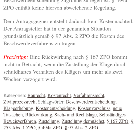
Beschwerdeentscheidung zugrunde zu legen ist. § 494a
ZPO enthält keine hiervon abweichende Regelung.
Dem Antragsgegner entsteht dadurch kein Kostennachteil.
Der Antragsteller hat in der genannten Situation
grundsätzlich gemäß § 97 Abs. 2 ZPO die Kosten des
Beschwerdeverfahrens zu tragen.
Praxistipp:
Eine Rückwirkung nach § 167 ZPO kommt
nicht in Betracht, wenn die Zustellung der Klage durch
schuldhaftes Verhalten des Klägers um mehr als zwei
Wochen verzögert wird.
Kategorien:
Baurecht
,
Kostenrecht
,
Verfahrensrecht
,
Zivilprozessrecht
Schlagwörter:
Beschwerdeentscheidung
,
Klageerhebung
,
Kostenentscheidung
,
Kostenvorschuss
,
neue
Tatsachen
,
Rückwirkung
,
Sach- und Rechtslage
,
Selbständiges
Beweisverfahren
,
Zustellung
,
Zustellung demnächst
,
§ 167 ZPO
,
§
253 Abs. 1 ZPO
,
§ 494a ZPO
,
§ 97 Abs. 2 ZPO