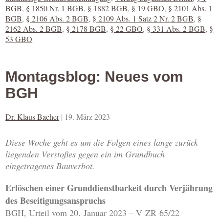
BGB
,
§ 1850 Nr. 1 BGB
,
§ 1882 BGB
,
§ 19 GBO
,
§ 2101 Abs. 1
BGB
,
§ 2106 Abs. 2 BGB
,
§ 2109 Abs. 1 Satz 2 Nr. 2 BGB
,
§
2162 Abs. 2 BGB
,
§ 2178 BGB
,
§ 22 GBO
,
§ 331 Abs. 2 BGB
,
§
53 GBO
Montagsblog: Neues vom
BGH
Dr. Klaus Bacher
|
19. März 2023
Diese Woche geht es um die Folgen eines lange zurück
liegenden Verstoßes gegen ein im Grundbuch
eingetragenes Bauverbot.
Erlöschen einer Grunddienstbarkeit durch Verjährung
des Beseitigungsanspruchs
BGH, Urteil vom 20. Januar 2023 – V ZR 65/22