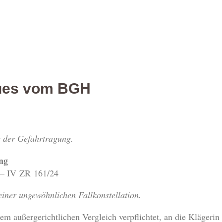
ues vom BGH
e der Gefahrtragung.
ng
 – IV ZR 161/24
 einer ungewöhnlichen Fallkonstellation.
nem außergerichtlichen Vergleich verpflichtet, an die Klägeri