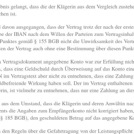
nis gelangt, dass die der Klägerin aus dem Vergleich zuste
hen ist.
d davon ausgegangen, dass der Vertrag trotz der nach der erst
e der IBAN nach dem Willen der Parteien zum Vertragsinhalt g
 Punktes gemäß § 155 BGB nicht die Unwirksamkeit des Vertr
len der Vertrag auch ohne eine Bestimmung über diesen Punk
n Vertragsdokument angegebene Konto war zur Erfüllung nich
, dass eine Geldschuld durch Überweisung auf das Konto eine
AN im Vertragstext aber nicht zu entnehmen, dass eine Zahlun
ldbefreiende Wirkung haben soll. Der im Vertrag enthaltenen
rin, ist vielmehr zu entnehmen, dass nur eine Zahlung an die
h aus dem Umstand, dass die Klägerin und deren Anwältin n
ts die Angaben zum Empfängerkonto nicht korrigiert haben, 
 185 BGB), den geschuldeten Betrag auf das angegebene Ko
 den Regeln über die Gefahrtragung von der Leistungspflicht