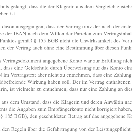
nis gelangt, dass die der Klägerin aus dem Vergleich zuste
hen ist.
d davon ausgegangen, dass der Vertrag trotz der nach der erst
e der IBAN nach dem Willen der Parteien zum Vertragsinhalt g
 Punktes gemäß § 155 BGB nicht die Unwirksamkeit des Vertr
len der Vertrag auch ohne eine Bestimmung über diesen Punk
n Vertragsdokument angegebene Konto war zur Erfüllung nich
, dass eine Geldschuld durch Überweisung auf das Konto eine
AN im Vertragstext aber nicht zu entnehmen, dass eine Zahlun
ldbefreiende Wirkung haben soll. Der im Vertrag enthaltenen
rin, ist vielmehr zu entnehmen, dass nur eine Zahlung an die
h aus dem Umstand, dass die Klägerin und deren Anwältin n
ts die Angaben zum Empfängerkonto nicht korrigiert haben, 
 185 BGB), den geschuldeten Betrag auf das angegebene Ko
 den Regeln über die Gefahrtragung von der Leistungspflicht