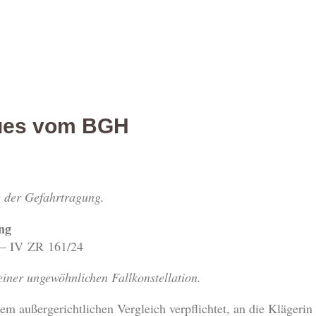
ues vom BGH
e der Gefahrtragung.
ng
 – IV ZR 161/24
 einer ungewöhnlichen Fallkonstellation.
nem außergerichtlichen Vergleich verpflichtet, an die Klägeri