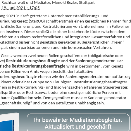
Rechtsanwalt und Mediator, Menold Bezler, Stuttgart
19. Juni 2021 – 17:05
ng 2021 in Kraft getretene Unternehmensstabilisierungs- und
urierungsgesetz (StaRUG) schafft erstmals einen gesetzlichen Rahmen für d
ichtliche Sanierung und Restrukturierung von Unternehmen im Falle einer
n Insolvenz. Dieser schließt die bisher bestehende Lücke zwischen dem
zfahren als einem rechtsförmlichen und integrierten Gesamtverfahren und
eutschland bisher nicht gesetzlich geregelten außergerichtlichen „freien“
ng als einem parteiautonomen und rein konsensualen Verfahren.
Gesetz werden zwei neuen Rollen geschaffen: der (obligatorische oder
ive)
Restrukturierungsbeauftragte
und der
Sanierungsmoderator
. Der
rische Restrukturierungs­beauftragte
wird in bestimmten, vom Gesetz
enen Fällen von Amts wegen bestellt, der fakultative
urierungsbeauftragte ebenso wie der Sanierungsmoderator nur auf Antrag
ldners oder einer Gruppe von Gläubigern. Restrukturierungsbeauftragter
 ein in Restrukturierungs- und Insolvenzsachen erfahrener Steuerberater,
ftsprüfer oder Rechtsanwalt oder eine sonstige natürliche Person mit
hbarer Qualifikation sein. Demgegen­über muss der Sanierungsmoderator
h „geschäftskundig“ und von den Beteiligten unabhängig sein.