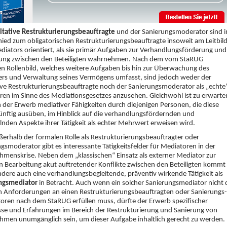
ltative Restrukturierungsbeauftragte
und der Sanierungsmoderator sind 
ied zum obligatorischen Restrukturierungsbeauftragte insoweit am Leitbil
diators orientiert, als sie primär Aufgaben zur Verhandlungsförderung und
lung zwischen den Beteiligten wahrnehmen. Nach dem vom StaRUG
n Rollenbild, welches weitere Aufgaben bis hin zur Überwachung des
ers und Verwaltung seines Vermögens umfasst, sind jedoch weder der
ive Restrukturierungsbeauftragte noch der Sanierungsmoderator als „echte
en im Sinne des Mediationsgesetzes anzusehen. Gleichwohl ist zu erwarte
h der Erwerb mediativer Fähigkeiten durch diejenigen Personen, die diese
nftig ausüben, im Hinblick auf die verhandlungsfördernden und
lnden Aspekte ihrer Tätigkeit als echter Mehrwert erweisen wird.
erhalb der formalen Rolle als Restrukturierungsbeauftragter oder
gsmoderator gibt es interessante Tätigkeitsfelder für Mediatoren in der
menskrise. Neben dem „klassischen“ Einsatz als externer Mediator zur
n Bearbeitung akut auftretender Konflikte zwischen den Beteiligten kommt
dere auch eine verhandlungsbegleitende, präventiv wirkende Tätigkeit als
ngsmediator
in Betracht. Auch wenn ein solcher Sanierungsmediator nicht 
n Anforderungen an einen Restrukturierungsbeauftragten oder Sanierungs­
ren nach dem StaRUG erfüllen muss, dürfte der Erwerb spezifischer
se und Erfahrungen im Bereich der Restrukturierung und Sanierung von
men unumgänglich sein, um dieser Aufgabe inhaltlich gerecht zu werden.