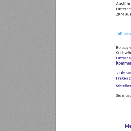
Ausführl
Unterne
ZKM aus
twitt
Beitrag
Stichwö
Unterne
Komment
«
Die Sac
Fragen 
Schreibe
Sie müs
Me