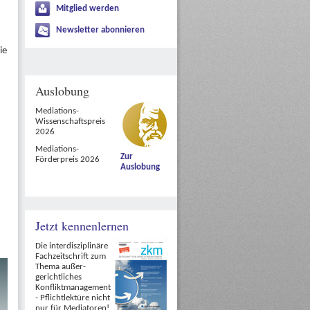
Mitglied werden
Newsletter abonnieren
ie
Auslobung
Mediations-
Wissenschaftspreis
2026
Mediations-
Zur
Förderpreis 2026
Auslobung
Jetzt kennenlernen
Die interdisziplinäre
Fachzeitschrift zum
Thema außer-
gerichtliches
Konfliktmanagement
- Pflichtlektüre nicht
nur für Mediatoren!