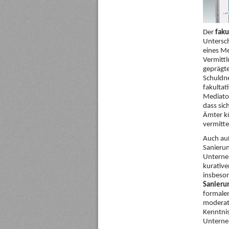
Der
faku
Untersch
eines Me
Vermitt
geprägte
Schuldn
fakultat
Mediator
dass sic
Ämter kü
vermitte
Auch auß
Sanierun
Unterneh
kurative
insbeson
Sanieru
formale
moderato
Kenntnis
Unterneh