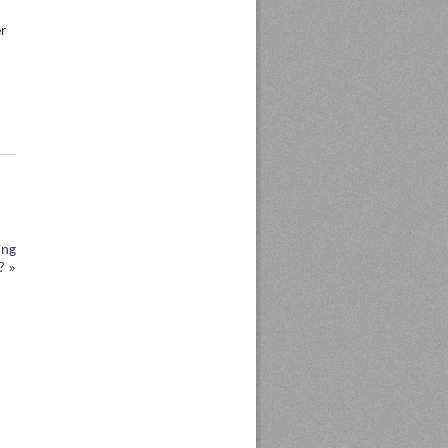
r
ung
g?
»