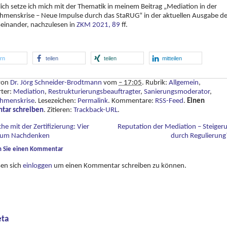
ich setze ich mich mit der Thematik in meinem Beitrag „Mediation in der
hmenskrise – Neue Impulse durch das StaRUG“ in der aktuellen Ausgabe de
einander, nachzulesen in
ZKM 2021, 89
ff.
ern
teilen
teilen
mitteilen
 von
Dr. Jörg Schneider-Brodtmann
vom
– 17:05
. Rubrik:
Allgemein
,
rter:
Mediation
,
Restrukturierungsbeauftragter
,
Sanierungsmoderator
,
hmenskrise
. Lesezeichen:
Permalink
. Kommentare:
RSS-Feed
.
Einen
ar schreiben
. Zitieren:
Trackback-URL
.
he mit der Zertifizierung: Vier
Reputation der Mediation – Steiger
zum Nachdenken
durch Regulierun
n Sie einen Kommentar
sen sich
einloggen
um einen Kommentar schreiben zu können.
ta