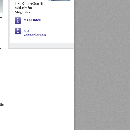
Inkl. Online-Zugriff
exklusiv für
Mitglieder!
im
mehr Infos!
d
jetzt
kennenlernen
“
n,
die