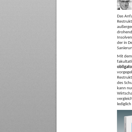
Das Anfa
Restrukt
außerger
drohende
Insolven
der in D
Sanieru
Mit dem 
fakultat
obligato
vorgegeb
Restrukt
des Schu
kann nur
Wirtscha
vergleic
lediglic