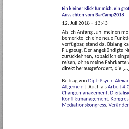
Ein kleiner Klick für mich, ein g
Aussichten vom BarCamp2018
12. Juli 2018 – 13:43
Als ich Anfang Juni meinen mob
bemerkte ich eine neue Funkti
verfügbar, stand da. Bislang k
Flugzeug. Der angekündigte N
zurücklehnen, sobald ich eing
reisen, ohne meine Fahrkarte 
direkt herausgefordert, die […
Beitrag von
Dipl.-Psych. Alexa
Allgemein
|
Auch als
Arbeit 4.
Changemanagement
,
Digitalis
Konfliktmanagement
,
Kongres
Mediationskongress
,
Verände