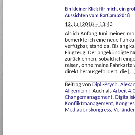
Ein kleiner Klick für mich, ein g
Aussichten vom BarCamp2018
12. Juli 2018 – 13:43
Als ich Anfang Juni meinen mob
bemerkte ich eine neue Funkti
verfügbar, stand da. Bislang k
Flugzeug. Der angekündigte N
zurücklehnen, sobald ich eing
reisen, ohne meine Fahrkarte 
direkt herausgefordert, die […
Beitrag von
Dipl.-Psych. Alexa
Allgemein
|
Auch als
Arbeit 4.
Changemanagement
,
Digitalis
Konfliktmanagement
,
Kongres
Mediationskongress
,
Verände