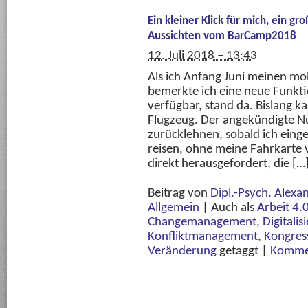
Ein kleiner Klick für mich, ein g
Aussichten vom BarCamp2018
12. Juli 2018 – 13:43
Als ich Anfang Juni meinen mob
bemerkte ich eine neue Funkti
verfügbar, stand da. Bislang k
Flugzeug. Der angekündigte N
zurücklehnen, sobald ich eing
reisen, ohne meine Fahrkarte 
direkt herausgefordert, die […
Beitrag von
Dipl.-Psych. Alexa
Allgemein
|
Auch als
Arbeit 4.
Changemanagement
,
Digitalis
Konfliktmanagement
,
Kongres
Veränderung
getaggt
|
Kommen