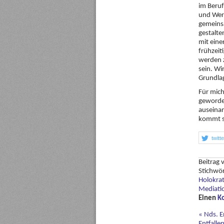
im Beruf
und Wert
gemeins
gestalte
mit eine
frühzeit
werden z
sein. Wi
Grundla
Für mich
geworde
auseinan
kommt so
twitt
Beitrag
Stichwö
Holokrat
Mediati
Einen
K
«
Nds. E
Entfalle