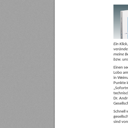
Ein Klic
veränder
meine B
bzw. un
Einen se
Lobo am
in Weima
Punkte i
„Sofortn
technisc
Dr. Andr
Gesellsc
Schnell 
gesellsc
sind von