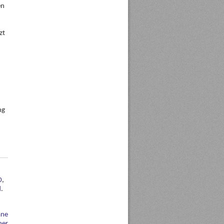
en
zt
ng
0
,
d
.
äne
her