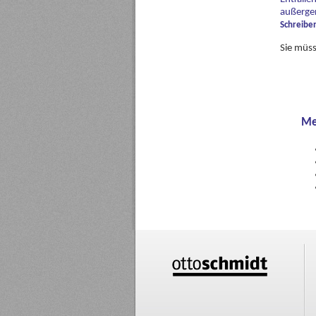
außerger
Schreibe
Sie müs
Me