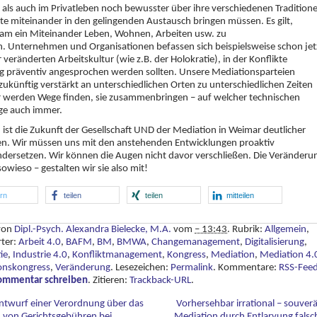
 als auch im Privatleben noch bewusster über ihre verschiedenen Tradition
e miteinander in den gelingenden Austausch bringen müssen. Es gilt,
am ein Miteinander Leben, Wohnen, Arbeiten usw. zu
n. Unternehmen und Organisationen befassen sich beispielsweise schon jet
r veränderten Arbeitskultur (wie z.B. der Holokratie), in der Konflikte
ig präventiv angesprochen werden sollten. Unsere Mediationsparteien
ukünftig verstärkt an unterschiedlichen Orten zu unterschiedlichen Zeiten
r werden Wege finden, sie zusammenbringen – auf welcher technischen
ge auch immer.
 ist die Zukunft der Gesellschaft UND der Mediation in Weimar deutlicher
n. Wir müssen uns mit den anstehenden Entwicklungen proaktiv
dersetzen. Wir können die Augen nicht davor verschließen. Die Veränderu
wieso – gestalten wir sie also mit!
ern
teilen
teilen
mitteilen
 von
Dipl.-Psych. Alexandra Bielecke, M.A.
vom
– 13:43
. Rubrik:
Allgemein
,
rter:
Arbeit 4.0
,
BAFM
,
BM
,
BMWA
,
Changemanagement
,
Digitalisierung
,
ie
,
Industrie 4.0
,
Konfliktmanagement
,
Kongress
,
Mediation
,
Mediation 4.
onskongress
,
Veränderung
. Lesezeichen:
Permalink
. Kommentare:
RSS-Fee
ommentar schreiben
. Zitieren:
Trackback-URL
.
ntwurf einer Verordnung über das
Vorhersehbar irrational – souver
n von Gerichtsgebühren bei
Mediation durch Entlarvung falsc