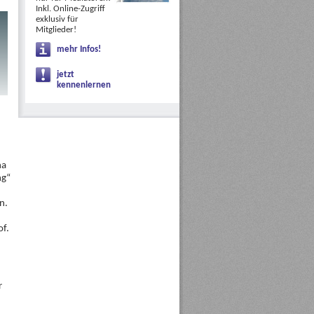
Inkl. Online-Zugriff
exklusiv für
Mitglieder!
mehr Infos!
jetzt
kennenlernen
ha
ng“
n.
of.
r