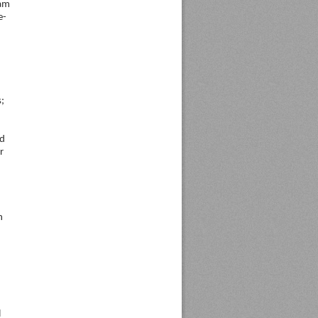
 am
e-
;
nd
r
n
l