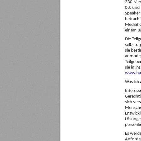
230 Men
08. und
Speaker 
betracht
Mediati
einem B
Die Teil
selbstor
sie best
anmoder
Teilgebe
sie in i
www.ba
Was ich
Interess
Gerechti
sich ver
Menschen
Entwickl
Lösungen
persönli
Es werde
Anforde