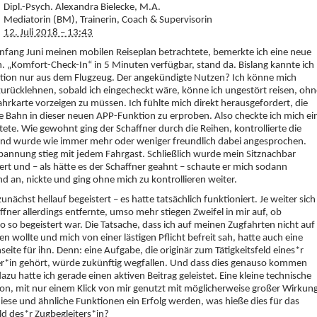
Dipl.-Psych. Alexandra Bielecke, M.A.
Mediatorin (BM), Trainerin, Coach & Supervisorin
12. Juli 2018 – 13:43
Anfang Juni meinen mobilen Reiseplan betrachtete, bemerkte ich eine neue
. „Komfort-Check-In“ in 5 Minuten verfügbar, stand da. Bislang kannte ich
tion nur aus dem Flugzeug. Der angekündigte Nutzen? Ich könne mich
zurücklehnen, sobald ich eingecheckt wäre, könne ich ungestört reisen, ohn
hrkarte vorzeigen zu müssen. Ich fühlte mich direkt herausgefordert, die
 Bahn in dieser neuen APP-Funktion zu erproben. Also checkte ich mich ei
ete. Wie gewohnt ging der Schaffner durch die Reihen, kontrollierte die
und wurde wie immer mehr oder weniger freundlich dabei angesprochen.
annung stieg mit jedem Fahrgast. Schließlich wurde mein Sitznachbar
iert und – als hätte es der Schaffner geahnt – schaute er mich sodann
nd an, nickte und ging ohne mich zu kontrollieren weiter.
zunächst hellauf begeistert – es hatte tatsächlich funktioniert. Je weiter sich
ffner allerdings entfernte, umso mehr stiegen Zweifel in mir auf, ob
o so begeistert war. Die Tatsache, dass ich auf meinen Zugfahrten nicht auf
en wollte und mich von einer lästigen Pflicht befreit sah, hatte auch eine
seite für ihn. Denn: eine Aufgabe, die originär zum Tätigkeitsfeld eines*r
er*in gehört, würde zukünftig wegfallen. Und dass dies genauso kommen
azu hatte ich gerade einen aktiven Beitrag geleistet. Eine kleine technische
on, mit nur einem Klick von mir genutzt mit möglicherweise großer Wirkung
diese und ähnliche Funktionen ein Erfolg werden, was hieße dies für das
ld des*r Zugbegleiters*in?