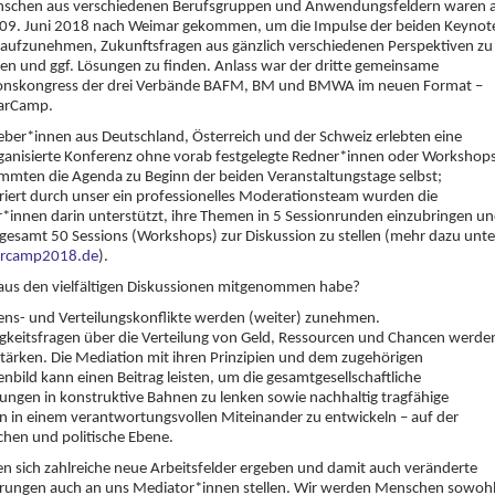
schen aus verschiedenen Berufsgruppen und Anwendungsfeldern waren
 09. Juni 2018 nach Weimar gekommen, um die Impulse der beiden Keynot
aufzunehmen, Zukunftsfragen aus gänzlich verschiedenen Perspektiven zu
en und ggf. Lösungen zu finden. Anlass war der dritte gemeinsame
onskongress der drei Verbände BAFM, BM und BMWA im neuen Format –
arCamp.
geber*innen aus Deutschland, Österreich und der Schweiz erlebten eine
ganisierte Konferenz ohne vorab festgelegte Redner*innen oder Workshops
immten die Agenda zu Beginn der beiden Veranstaltungstage selbst;
iert durch unser ein professionelles Moderationsteam wurden die
r*innen darin unterstützt, ihre Themen in 5 Sessionrunden einzubringen u
nsgesamt 50 Sessions (Workshops) zur Diskussion zu stellen (mehr dazu unte
rcamp2018.de
).
 aus den vielfältigen Diskussionen mitgenommen habe?
ens- und Verteilungskonflikte werden (weiter) zunehmen.
gkeitsfragen über die Verteilung von Geld, Ressourcen und Chancen werde
stärken. Die Mediation mit ihren Prinzipien und dem zugehörigen
bild kann einen Beitrag leisten, um die gesamtgesellschaftliche
ungen in konstruktive Bahnen zu lenken sowie nachhaltig tragfähige
 in einem verantwortungsvollen Miteinander zu entwickeln – auf der
chen und politische Ebene.
n sich zahlreiche neue Arbeitsfelder ergeben und damit auch veränderte
rungen auch an uns Mediator*innen stellen. Wir werden Menschen sowoh