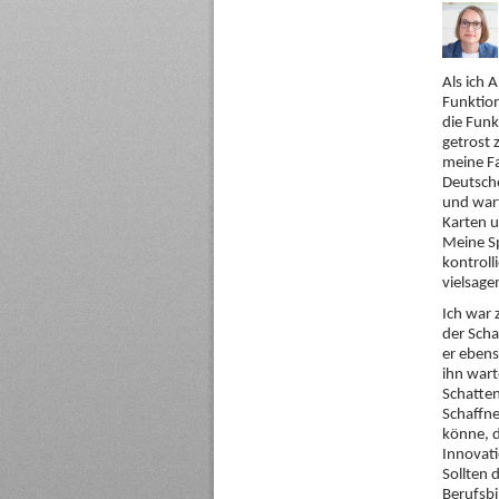
Als ich 
Funktion
die Funk
getrost 
meine Fa
Deutsche
und wart
Karten 
Meine Sp
kontroll
vielsage
Ich war 
der Scha
er ebens
ihn wart
Schatten
Schaffn
könne, d
Innovati
Sollten 
Berufsbi