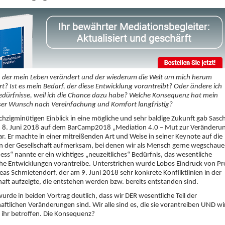
k, der mein Leben verändert und der wiederum die Welt um mich herum
t? Ist es mein Bedarf, der diese Entwicklung vorantreibt? Oder ändere ich
edürfnisse, weil ich die Chance dazu habe? Welche Konsequenz hat mein
ser Wunsch nach Vereinfachung und Komfort langfristig?
chzigminütigen Einblick in eine mögliche und sehr baldige Zukunft gab Sasc
 8. Juni 2018 auf dem BarCamp2018 „Mediation 4.0 – Mut zur Veränderu
r. Er machte in einer mitreißenden Art und Weise in seiner Keynote auf die
n der Gesellschaft aufmerksam, bei denen wir als Mensch gerne wegschaue
ess“ nannte er ein wichtiges „neuzeitliches“ Bedürfnis, das wesentliche
he Entwicklungen vorantreibe. Unterstrichen wurde Lobos Eindruck von Pr
eas Schmietendorf, der am 9. Juni 2018 sehr konkrete Konfliktlinien in der
haft aufzeigte, die entstehen werden bzw. bereits entstanden sind.
wurde in beiden Vortrag deutlich, dass wir DER wesentliche Teil der
haftlichen Veränderungen sind. Wir alle sind es, die sie vorantreiben UND wi
 ihr betroffen. Die Konsequenz?