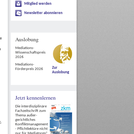
Mitglied werden
Newsletter abonnieren
Auslobung
e
Mediations-
n
Wissenschaftspreis
2026
Mediations-
Zur
Förderpreis 2026
Auslobung
Jetzt kennenlernen
Die interdisziplinäre
Fachzeitschrift zum
Thema außer-
gerichtliches
.
Konfliktmanagement
- Pflichtlektüre nicht
nur für Mediatoren!