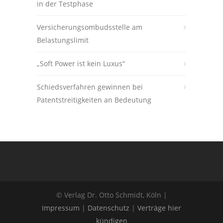
in der Testphase
Versicherungsombudsstelle am
Belastungslimit
„Soft Power ist kein Luxus“
Schiedsverfahren gewinnen bei
Patentstreitigkeiten an Bedeutung
© Verlag Dr. Otto Schmidt, Köln |
Impressum
|
Datenschutz
|
Verträge hier
kündigen