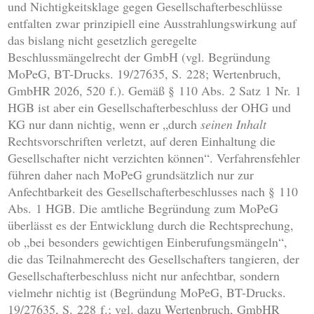
und Nichtigkeitsklage gegen Gesellschafterbeschlüsse
entfalten zwar prinzipiell eine Ausstrahlungswirkung auf
das bislang nicht gesetzlich geregelte
Beschlussmängelrecht der GmbH (vgl. Begründung
MoPeG, BT-Drucks. 19/27635, S. 228; Wertenbruch,
GmbHR 2026, 520 f.). Gemäß § 110 Abs. 2 Satz 1 Nr. 1
HGB ist aber ein Gesellschafterbeschluss der OHG und
KG nur dann nichtig, wenn er „durch
seinen Inhalt
Rechtsvorschriften verletzt, auf deren Einhaltung die
Gesellschafter nicht verzichten können“. Verfahrensfehler
führen daher nach MoPeG grundsätzlich nur zur
Anfechtbarkeit des Gesellschafterbeschlusses nach § 110
Abs. 1 HGB. Die amtliche Begründung zum MoPeG
überlässt es der Entwicklung durch die Rechtsprechung,
ob „bei besonders gewichtigen Einberufungsmängeln“,
die das Teilnahmerecht des Gesellschafters tangieren, der
Gesellschafterbeschluss nicht nur anfechtbar, sondern
vielmehr nichtig ist (Begründung MoPeG, BT-Drucks.
19/27635, S. 228 f.; vgl. dazu Wertenbruch, GmbHR