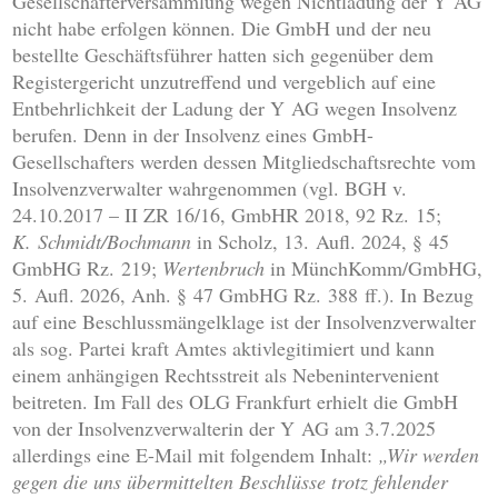
Gesellschafterversammlung wegen Nichtladung der Y AG
nicht habe erfolgen können. Die GmbH und der neu
bestellte Geschäftsführer hatten sich gegenüber dem
Registergericht unzutreffend und vergeblich auf eine
Entbehrlichkeit der Ladung der Y AG wegen Insolvenz
berufen. Denn in der Insolvenz eines GmbH-
Gesellschafters werden dessen Mitgliedschaftsrechte vom
Insolvenzverwalter wahrgenommen (vgl. BGH v.
24.10.2017 – II ZR 16/16, GmbHR 2018, 92 Rz. 15;
K. Schmidt/Bochmann
in Scholz, 13. Aufl. 2024, § 45
GmbHG Rz. 219;
Wertenbruch
in MünchKomm/GmbHG,
5. Aufl. 2026, Anh. § 47 GmbHG Rz. 388 ff.). In Bezug
auf eine Beschlussmängelklage ist der Insolvenzverwalter
als sog. Partei kraft Amtes aktivlegitimiert und kann
einem anhängigen Rechtsstreit als Nebenintervenient
beitreten. Im Fall des OLG Frankfurt erhielt die GmbH
von der Insolvenzverwalterin der Y AG am 3.7.2025
allerdings eine E-Mail mit folgendem Inhalt:
„Wir werden
gegen die uns übermittelten Beschlüsse trotz fehlender