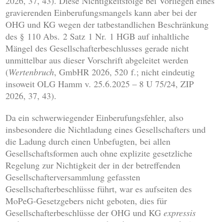
2026, 37, 43). Diese Nichtigkeitsfolge bei Vorliegen eines
gravierenden Einberufungsmangels kann aber bei der
OHG und KG wegen der tatbestandlichen Beschränkung
des § 110 Abs. 2 Satz 1 Nr. 1 HGB auf inhaltliche
Mängel des Gesellschafterbeschlusses gerade nicht
unmittelbar aus dieser Vorschrift abgeleitet werden
(
Wertenbruch
, GmbHR 2026, 520 f.; nicht eindeutig
insoweit OLG Hamm v. 25.6.2025 – 8 U 75/24, ZIP
2026, 37, 43).
Da ein schwerwiegender Einberufungsfehler, also
insbesondere die Nichtladung eines Gesellschafters und
die Ladung durch einen Unbefugten, bei allen
Gesellschaftsformen auch ohne explizite gesetzliche
Regelung zur Nichtigkeit der in der betreffenden
Gesellschafterversammlung gefassten
Gesellschafterbeschlüsse führt, war es aufseiten des
MoPeG-Gesetzgebers nicht geboten, dies für
Gesellschafterbeschlüsse der OHG und KG
expressis