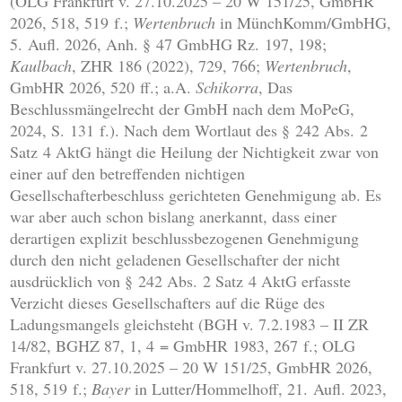
(OLG Frankfurt v. 27.10.2025 – 20 W 151/25, GmbHR
2026, 518, 519 f.;
Wertenbruch
in MünchKomm/GmbHG,
5. Aufl. 2026, Anh. § 47 GmbHG Rz. 197, 198;
Kaulbach
, ZHR 186 (2022), 729, 766;
Wertenbruch
,
GmbHR 2026, 520 ff.; a.A.
Schikorra
, Das
Beschlussmängelrecht der GmbH nach dem MoPeG,
2024, S. 131 f.). Nach dem Wortlaut des § 242 Abs. 2
Satz 4 AktG hängt die Heilung der Nichtigkeit zwar von
einer auf den betreffenden nichtigen
Gesellschafterbeschluss gerichteten Genehmigung ab. Es
war aber auch schon bislang anerkannt, dass einer
derartigen explizit beschlussbezogenen Genehmigung
durch den nicht geladenen Gesellschafter der nicht
ausdrücklich von § 242 Abs. 2 Satz 4 AktG erfasste
Verzicht dieses Gesellschafters auf die Rüge des
Ladungsmangels gleichsteht (BGH v. 7.2.1983 – II ZR
14/82, BGHZ 87, 1, 4 = GmbHR 1983, 267 f.; OLG
Frankfurt v. 27.10.2025 – 20 W 151/25, GmbHR 2026,
518, 519 f.;
Bayer
in Lutter/Hommelhoff, 21. Aufl. 2023,