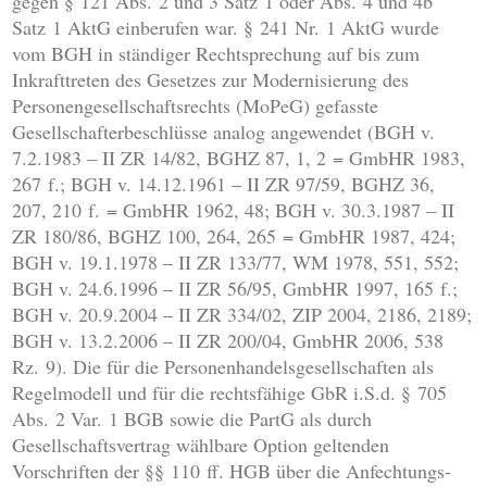
gegen § 121 Abs. 2 und 3 Satz 1 oder Abs. 4 und 4b
Satz 1 AktG einberufen war. § 241 Nr. 1 AktG wurde
vom BGH in ständiger Rechtsprechung auf bis zum
Inkrafttreten des Gesetzes zur Modernisierung des
Personengesellschaftsrechts (MoPeG) gefasste
Gesellschafterbeschlüsse analog angewendet (BGH v.
7.2.1983 – II ZR 14/82, BGHZ 87, 1, 2 = GmbHR 1983,
267 f.; BGH v. 14.12.1961 – II ZR 97/59, BGHZ 36,
207, 210 f. = GmbHR 1962, 48; BGH v. 30.3.1987 – II
ZR 180/86, BGHZ 100, 264, 265 = GmbHR 1987, 424;
BGH v. 19.1.1978 – II ZR 133/77, WM 1978, 551, 552;
BGH v. 24.6.1996 – II ZR 56/95, GmbHR 1997, 165 f.;
BGH v. 20.9.2004 – II ZR 334/02, ZIP 2004, 2186, 2189;
BGH v. 13.2.2006 – II ZR 200/04, GmbHR 2006, 538
Rz. 9). Die für die Personenhandelsgesellschaften als
Regelmodell und für die rechtsfähige GbR i.S.d. § 705
Abs. 2 Var. 1 BGB sowie die PartG als durch
Gesellschaftsvertrag wählbare Option geltenden
Vorschriften der §§ 110 ff. HGB über die Anfechtungs-