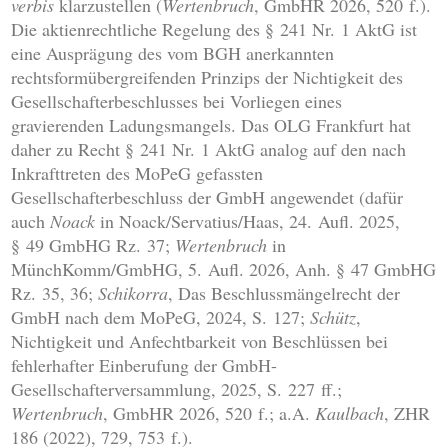
verbis
klarzustellen (
Wertenbruch
, GmbHR 2026, 520 f.).
Die aktienrechtliche Regelung des § 241 Nr. 1 AktG ist
eine Ausprägung des vom BGH anerkannten
rechtsformübergreifenden Prinzips der Nichtigkeit des
Gesellschafterbeschlusses bei Vorliegen eines
gravierenden Ladungsmangels. Das OLG Frankfurt hat
daher zu Recht § 241 Nr. 1 AktG analog auf den nach
Inkrafttreten des MoPeG gefassten
Gesellschafterbeschluss der GmbH angewendet (dafür
auch
Noack
in Noack/Servatius/Haas, 24. Aufl. 2025,
§ 49 GmbHG Rz. 37;
Wertenbruch
in
MünchKomm/GmbHG, 5. Aufl. 2026, Anh. § 47 GmbHG
Rz. 35, 36;
Schikorra
, Das Beschlussmängelrecht der
GmbH nach dem MoPeG, 2024, S. 127;
Schütz
,
Nichtigkeit und Anfechtbarkeit von Beschlüssen bei
fehlerhafter Einberufung der GmbH-
Gesellschafterversammlung, 2025, S. 227 ff.;
Wertenbruch
, GmbHR 2026, 520 f.; a.A.
Kaulbach
, ZHR
186 (2022), 729, 753 f.).