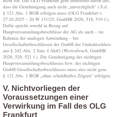
nicht vor. Das OLG Frankfurt geht zutreffend davon aus,
dass die Genehmigung auch nicht „unverzüglich“ i.S.d.
§ 121 Abs. 1 BGB erfolgen muss (OLG Frankfurt v.
27.10.2025 – 20 W 151/25, GmbHR 2026, 518, 519 f.).
Dafür spricht sowohl in Bezug auf
Hauptversammlungsbeschlüsse der AG als auch – im
Rahmen der analogen Anwendung – bei
Gesellschafterbeschlüssen der GmbH der Umkehrschluss
aus § 242 Abs. 2 Satz 4 AktG (
Wertenbruch
, GmbHR
2026, 520, 521 f.). Die Genehmigung des nichtigen
Hauptversammlungsbeschlusses bzw. des nichtigen
GmbH-Gesellschafterbeschlusses muss also nicht gem.
§ 121 Abs. 1 BGB „ohne schuldhaftes Zögern“ erfolgen.
V. Nichtvorliegen der
Voraussetzungen einer
Verwirkung im Fall des OLG
Frankfurt