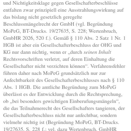
und Nichtigkeitsklage gegen Gesellschafterbeschlüsse
entfalten zwar prinzipiell eine Ausstrahlungswirkung auf
das bislang nicht gesetzlich geregelte
Beschlussmängelrecht der GmbH (vgl. Begründung
MoPeG, BT-Drucks. 19/27635, S. 228; Wertenbruch,
GmbHR 2026, 520 f.). Gemäß § 110 Abs. 2 Satz 1 Nr. 1
HGB ist aber ein Gesellschafterbeschluss der OHG und
KG nur dann nichtig, wenn er „durch
seinen Inhalt
Rechtsvorschriften verletzt, auf deren Einhaltung die
Gesellschafter nicht verzichten können“. Verfahrensfehler
führen daher nach MoPeG grundsätzlich nur zur
Anfechtbarkeit des Gesellschafterbeschlusses nach § 110
Abs. 1 HGB. Die amtliche Begründung zum MoPeG
überlässt es der Entwicklung durch die Rechtsprechung,
ob „bei besonders gewichtigen Einberufungsmängeln“,
die das Teilnahmerecht des Gesellschafters tangieren, der
Gesellschafterbeschluss nicht nur anfechtbar, sondern
vielmehr nichtig ist (Begründung MoPeG, BT-Drucks.
19/27635, S. 228 f.; vgl. dazu Wertenbruch, GmbHR