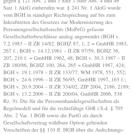
gegen § 121 Abs. 2 und 3 Satz 1 oder Abs. 4 und 4b
Satz 1 AktG einberufen war. § 241 Nr. 1 AktG wurde
vom BGH in ständiger Rechtsprechung auf bis zum
Inkrafttreten des Gesetzes zur Modernisierung des
Personengesellschaftsrechts (MoPeG) gefasste
Gesellschafterbeschlüsse analog angewendet (BGH v.
7.2.1983 – II ZR 14/82, BGHZ 87, 1, 2 = GmbHR 1983,
267 f.; BGH v. 14.12.1961 – II ZR 97/59, BGHZ 36,
207, 210 f. = GmbHR 1962, 48; BGH v. 30.3.1987 – II
ZR 180/86, BGHZ 100, 264, 265 = GmbHR 1987, 424;
BGH v. 19.1.1978 – II ZR 133/77, WM 1978, 551, 552;
BGH v. 24.6.1996 – II ZR 56/95, GmbHR 1997, 165 f.;
BGH v. 20.9.2004 – II ZR 334/02, ZIP 2004, 2186, 2189;
BGH v. 13.2.2006 – II ZR 200/04, GmbHR 2006, 538
Rz. 9). Die für die Personenhandelsgesellschaften als
Regelmodell und für die rechtsfähige GbR i.S.d. § 705
Abs. 2 Var. 1 BGB sowie die PartG als durch
Gesellschaftsvertrag wählbare Option geltenden
Vorschriften der §§ 110 ff. HGB über die Anfechtungs-