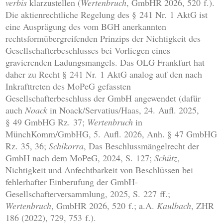
verbis
klarzustellen (
Wertenbruch
, GmbHR 2026, 520 f.).
Die aktienrechtliche Regelung des § 241 Nr. 1 AktG ist
eine Ausprägung des vom BGH anerkannten
rechtsformübergreifenden Prinzips der Nichtigkeit des
Gesellschafterbeschlusses bei Vorliegen eines
gravierenden Ladungsmangels. Das OLG Frankfurt hat
daher zu Recht § 241 Nr. 1 AktG analog auf den nach
Inkrafttreten des MoPeG gefassten
Gesellschafterbeschluss der GmbH angewendet (dafür
auch
Noack
in Noack/Servatius/Haas, 24. Aufl. 2025,
§ 49 GmbHG Rz. 37;
Wertenbruch
in
MünchKomm/GmbHG, 5. Aufl. 2026, Anh. § 47 GmbHG
Rz. 35, 36;
Schikorra
, Das Beschlussmängelrecht der
GmbH nach dem MoPeG, 2024, S. 127;
Schütz
,
Nichtigkeit und Anfechtbarkeit von Beschlüssen bei
fehlerhafter Einberufung der GmbH-
Gesellschafterversammlung, 2025, S. 227 ff.;
Wertenbruch
, GmbHR 2026, 520 f.; a.A.
Kaulbach
, ZHR
186 (2022), 729, 753 f.).