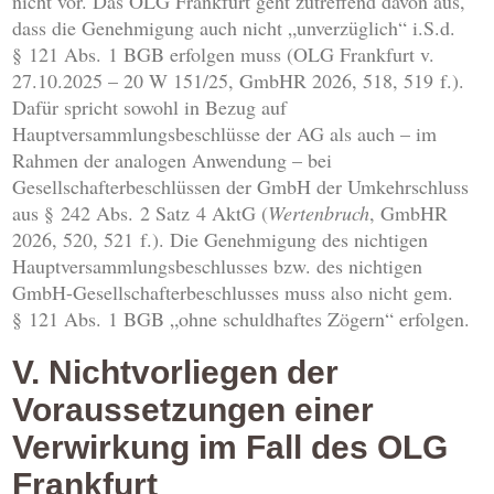
nicht vor. Das OLG Frankfurt geht zutreffend davon aus,
dass die Genehmigung auch nicht „unverzüglich“ i.S.d.
§ 121 Abs. 1 BGB erfolgen muss (OLG Frankfurt v.
27.10.2025 – 20 W 151/25, GmbHR 2026, 518, 519 f.).
Dafür spricht sowohl in Bezug auf
Hauptversammlungsbeschlüsse der AG als auch – im
Rahmen der analogen Anwendung – bei
Gesellschafterbeschlüssen der GmbH der Umkehrschluss
aus § 242 Abs. 2 Satz 4 AktG (
Wertenbruch
, GmbHR
2026, 520, 521 f.). Die Genehmigung des nichtigen
Hauptversammlungsbeschlusses bzw. des nichtigen
GmbH-Gesellschafterbeschlusses muss also nicht gem.
§ 121 Abs. 1 BGB „ohne schuldhaftes Zögern“ erfolgen.
V. Nichtvorliegen der
Voraussetzungen einer
Verwirkung im Fall des OLG
Frankfurt