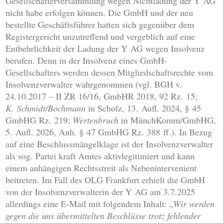
Gesellschafterversammlung wegen Nichtladung der Y AG
nicht habe erfolgen können. Die GmbH und der neu
bestellte Geschäftsführer hatten sich gegenüber dem
Registergericht unzutreffend und vergeblich auf eine
Entbehrlichkeit der Ladung der Y AG wegen Insolvenz
berufen. Denn in der Insolvenz eines GmbH-
Gesellschafters werden dessen Mitgliedschaftsrechte vom
Insolvenzverwalter wahrgenommen (vgl. BGH v.
24.10.2017 – II ZR 16/16, GmbHR 2018, 92 Rz. 15;
K. Schmidt/Bochmann
in Scholz, 13. Aufl. 2024, § 45
GmbHG Rz. 219;
Wertenbruch
in MünchKomm/GmbHG,
5. Aufl. 2026, Anh. § 47 GmbHG Rz. 388 ff.). In Bezug
auf eine Beschlussmängelklage ist der Insolvenzverwalter
als sog. Partei kraft Amtes aktivlegitimiert und kann
einem anhängigen Rechtsstreit als Nebenintervenient
beitreten. Im Fall des OLG Frankfurt erhielt die GmbH
von der Insolvenzverwalterin der Y AG am 3.7.2025
allerdings eine E-Mail mit folgendem Inhalt:
„Wir werden
gegen die uns übermittelten Beschlüsse trotz fehlender