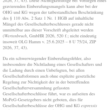
2026, 37, 43). Diese Nichtigkeitsfolge bei Vorliegen eines
gravierenden Einberufungsmangels kann aber bei der
OHG und KG wegen der tatbestandlichen Beschränkung
des § 110 Abs. 2 Satz 1 Nr. 1 HGB auf inhaltliche
Mängel des Gesellschafterbeschlusses gerade nicht
unmittelbar aus dieser Vorschrift abgeleitet werden
(
Wertenbruch
, GmbHR 2026, 520 f.; nicht eindeutig
insoweit OLG Hamm v. 25.6.2025 – 8 U 75/24, ZIP
2026, 37, 43).
Da ein schwerwiegender Einberufungsfehler, also
insbesondere die Nichtladung eines Gesellschafters und
die Ladung durch einen Unbefugten, bei allen
Gesellschaftsformen auch ohne explizite gesetzliche
Regelung zur Nichtigkeit der in der betreffenden
Gesellschafterversammlung gefassten
Gesellschafterbeschlüsse führt, war es aufseiten des
MoPeG-Gesetzgebers nicht geboten, dies für
Gesellschafterbeschlüsse der OHG und KG
expressis