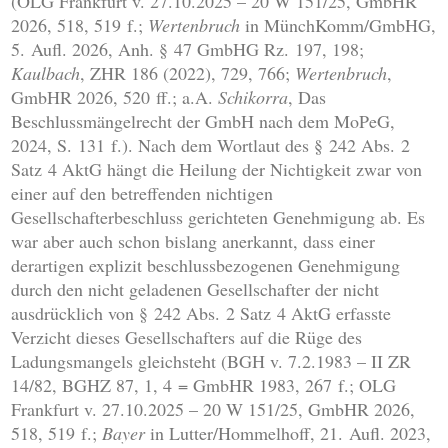
(OLG Frankfurt v. 27.10.2025 – 20 W 151/25, GmbHR
2026, 518, 519 f.;
Wertenbruch
in MünchKomm/GmbHG,
5. Aufl. 2026, Anh. § 47 GmbHG Rz. 197, 198;
Kaulbach
, ZHR 186 (2022), 729, 766;
Wertenbruch
,
GmbHR 2026, 520 ff.; a.A.
Schikorra
, Das
Beschlussmängelrecht der GmbH nach dem MoPeG,
2024, S. 131 f.). Nach dem Wortlaut des § 242 Abs. 2
Satz 4 AktG hängt die Heilung der Nichtigkeit zwar von
einer auf den betreffenden nichtigen
Gesellschafterbeschluss gerichteten Genehmigung ab. Es
war aber auch schon bislang anerkannt, dass einer
derartigen explizit beschlussbezogenen Genehmigung
durch den nicht geladenen Gesellschafter der nicht
ausdrücklich von § 242 Abs. 2 Satz 4 AktG erfasste
Verzicht dieses Gesellschafters auf die Rüge des
Ladungsmangels gleichsteht (BGH v. 7.2.1983 – II ZR
14/82, BGHZ 87, 1, 4 = GmbHR 1983, 267 f.; OLG
Frankfurt v. 27.10.2025 – 20 W 151/25, GmbHR 2026,
518, 519 f.;
Bayer
in Lutter/Hommelhoff, 21. Aufl. 2023,