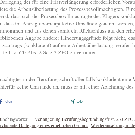
arlegung der für eine Fristverlängerung erforderlichen Vora
ere die Arbeitsüberlastung des Prozessbevollmächtigten. Ein
end, dass sich der Prozessbevollmächtigte des Klägers konklu
en, dass im Antrag überhaupt keine Umstände genannt werden,
 entnommen und aus denen somit ein Rückschluss auf den erh
rbliebenen Angabe anderer Hinderungsgründe folgt nicht, dass
gsantrags (konkludent) auf eine Arbeitsüberlastung berufen h
nd iSd. § 520 Abs. 2 Satz 3 ZPO zu vermuten.
chtigter in der Berufungsschrift allenfalls konkludent eine V
hierfür keine Umstände an, muss er mit einer Ablehnung des 
teilen
teilen
t
Schlagwörter:
1. Verlängerung Berufungsbegründungsfrist
,
233 ZPO
nkludente Darlegung eines erheblichen Grunds
,
Wiedereinsetzung in de