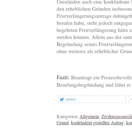
Umständen auch eine konkludente D
den erheblichen Gründen insbesond
Fristverlängerungsantrags dahingeh
berufen habe, steht jedoch entgeg
begehrten Fristverlängerung hätte
werden können. Allein aus der unte
Begründung seines Fristverlängerun
ohne weiteres als erheblicher Gru
Fazit:
Beantragt ein Prozessbevollmä
Berufungsbegründung und führt er 
twittern
Kategorien:
Allgemein
,
Zivilprozessrech
Grund
,
konkludent gestellter Antrag
,
ko