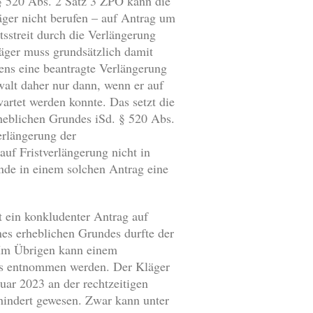
§ 520 Abs. 2 Satz 3 ZPO kann die
äger nicht berufen – auf Antrag um
sstreit durch die Verlängerung
äger muss grundsätzlich damit
ens eine beantragte Verlängerung
alt daher nur dann, wenn er auf
wartet werden konnte. Das setzt die
rheblichen Grundes iSd. § 520 Abs.
erlängerung der
uf Fristverlängerung nicht in
nde in einem solchen Antrag eine
t ein konkludenter Antrag auf
es erheblichen Grundes durfte der
. Im Übrigen kann einem
des entnommen werden. Der Kläger
uar 2023 an der rechtzeitigen
hindert gewesen. Zwar kann unter