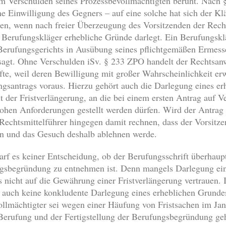
m Verschulden seines Prozessbevollmächtigten beruht. Nach 
 Einwilligung des Gegners – auf eine solche hat sich der Kl
den, wenn nach freier Überzeugung des Vorsitzenden der Recht
r Berufungskläger erhebliche Gründe darlegt. Ein Berufungskl
 Berufungsgerichts in Ausübung seines pflichtgemäßen Ermess
sagt. Ohne Verschulden iSv. § 233 ZPO handelt der Rechtsanw
rfte, weil deren Bewilligung mit großer Wahrscheinlichkeit er
ungsantrags voraus. Hierzu gehört auch die Darlegung eines e
 der Fristverlängerung, an die bei einem ersten Antrag auf V
ohen Anforderungen gestellt werden dürfen. Wird der Antrag a
Rechtsmittelführer hingegen damit rechnen, dass der Vorsitze
en und das Gesuch deshalb ablehnen werde.
rf es keiner Entscheidung, ob der Berufungsschrift überhaup
ngsbegründung zu entnehmen ist. Denn mangels Darlegung ein
s nicht auf die Gewährung einer Fristverlängerung vertrauen
ag auch keine konkludente Darlegung eines erheblichen Grun
vollmächtigter sei wegen einer Häufung von Fristsachen im Jan
 Berufung und der Fertigstellung der Berufungsbegründung ge