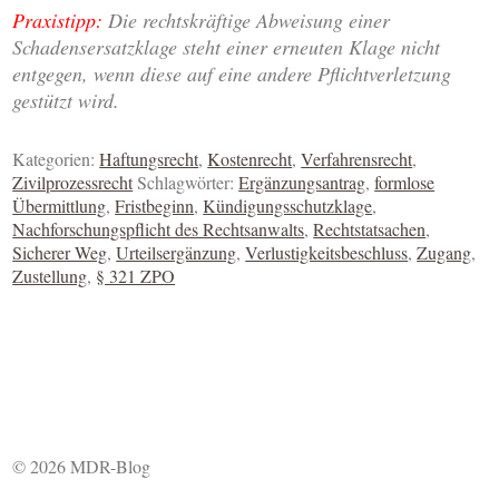
Praxistipp:
Die rechtskräftige Abweisung einer
Schadensersatzklage steht einer erneuten Klage nicht
entgegen, wenn diese auf eine andere Pflichtverletzung
gestützt wird.
Kategorien:
Haftungsrecht
,
Kostenrecht
,
Verfahrensrecht
,
Zivilprozessrecht
Schlagwörter:
Ergänzungsantrag
,
formlose
Übermittlung
,
Fristbeginn
,
Kündigungsschutzklage
,
Nachforschungspflicht des Rechtsanwalts
,
Rechtstatsachen
,
Sicherer Weg
,
Urteilsergänzung
,
Verlustigkeitsbeschluss
,
Zugang
,
Zustellung
,
§ 321 ZPO
© 2026 MDR-Blog