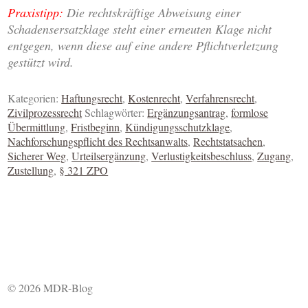
Praxistipp:
Die rechtskräftige Abweisung einer
Schadensersatzklage steht einer erneuten Klage nicht
entgegen, wenn diese auf eine andere Pflichtverletzung
gestützt wird.
Kategorien:
Haftungsrecht
,
Kostenrecht
,
Verfahrensrecht
,
Zivilprozessrecht
Schlagwörter:
Ergänzungsantrag
,
formlose
Übermittlung
,
Fristbeginn
,
Kündigungsschutzklage
,
Nachforschungspflicht des Rechtsanwalts
,
Rechtstatsachen
,
Sicherer Weg
,
Urteilsergänzung
,
Verlustigkeitsbeschluss
,
Zugang
,
Zustellung
,
§ 321 ZPO
© 2026 MDR-Blog