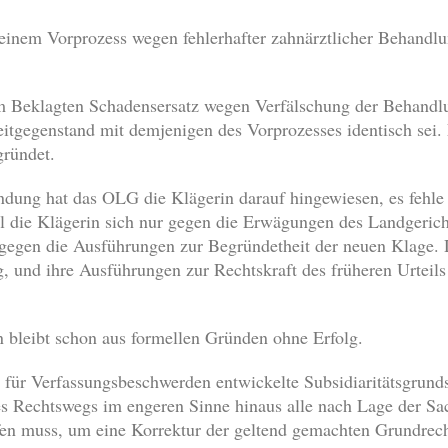
 einem Vorprozess wegen fehlerhafter zahnärztlicher Behand
m Beklagten Schadensersatz wegen Verfälschung der Behand
eitgegenstand mit demjenigen des Vorprozesses identisch sei. 
gründet.
dung hat das OLG die Klägerin darauf hingewiesen, es fehl
 die Klägerin sich nur gegen die Erwägungen des Landgericht
gegen die Ausführungen zur Begründetheit der neuen Klage. D
g, und ihre Ausführungen zur Rechtskraft des früheren Urteils
 bleibt schon aus formellen Gründen ohne Erfolg.
ür Verfassungsbeschwerden entwickelte Subsidiaritätsgrundsat
s Rechtswegs im engeren Sinne hinaus alle nach Lage der Sa
fen muss, um eine Korrektur der geltend gemachten Grundrech