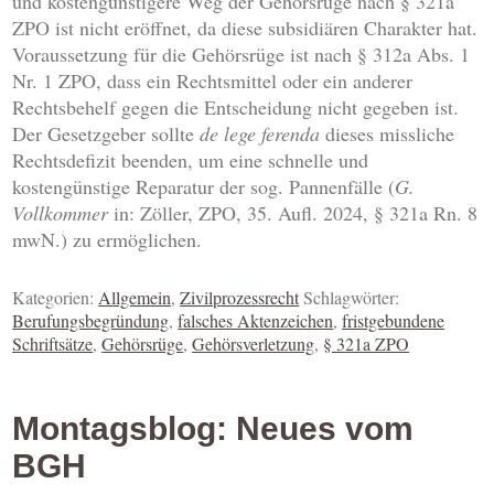
und kostengünstigere Weg der Gehörsrüge nach § 321a
ZPO ist nicht eröffnet, da diese subsidiären Charakter hat.
Voraussetzung für die Gehörsrüge ist nach § 312a Abs. 1
Nr. 1 ZPO, dass ein Rechtsmittel oder ein anderer
Rechtsbehelf gegen die Entscheidung nicht gegeben ist.
Der Gesetzgeber sollte
de lege ferenda
dieses missliche
Rechtsdefizit beenden, um eine schnelle und
kostengünstige Reparatur der sog. Pannenfälle (
G.
Vollkommer
in: Zöller, ZPO, 35. Aufl. 2024, § 321a Rn. 8
mwN.) zu ermöglichen.
Kategorien:
Allgemein
,
Zivilprozessrecht
Schlagwörter:
Berufungsbegründung
,
falsches Aktenzeichen
,
fristgebundene
Schriftsätze
,
Gehörsrüge
,
Gehörsverletzung
,
§ 321a ZPO
Montagsblog: Neues vom
BGH