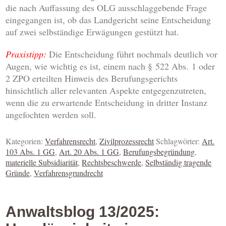
die nach Auffassung des OLG ausschlaggebende Frage
eingegangen ist, ob das Landgericht seine Entscheidung
auf zwei selbständige Erwägungen gestützt hat.
Praxistipp:
Die Entscheidung führt nochmals deutlich vor
Augen, wie wichtig es ist, einem nach § 522 Abs. 1 oder
2 ZPO erteilten Hinweis des Berufungsgerichts
hinsichtlich aller relevanten Aspekte entgegenzutreten,
wenn die zu erwartende Entscheidung in dritter Instanz
angefochten werden soll.
Kategorien:
Verfahrensrecht
,
Zivilprozessrecht
Schlagwörter:
Art.
103 Abs. 1 GG
,
Art. 20 Abs. 1 GG
,
Berufungsbegründung
,
materielle Subsidiarität
,
Rechtsbeschwerde
,
Selbständig tragende
Gründe
,
Verfahrensgrundrecht
Anwaltsblog 13/2025: