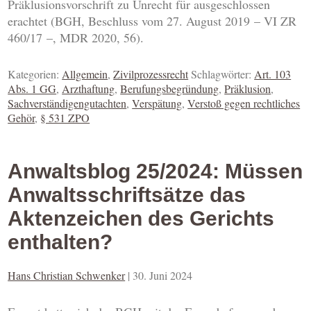
Präklusionsvorschrift zu Unrecht für ausgeschlossen
erachtet (BGH, Beschluss vom 27. August 2019 – VI ZR
460/17 –, MDR 2020, 56).
Kategorien:
Allgemein
,
Zivilprozessrecht
Schlagwörter:
Art. 103
Abs. 1 GG
,
Arzthaftung
,
Berufungsbegründung
,
Präklusion
,
Sachverständigengutachten
,
Verspätung
,
Verstoß gegen rechtliches
Gehör
,
§ 531 ZPO
Anwaltsblog 25/2024: Müssen
Anwaltsschriftsätze das
Aktenzeichen des Gerichts
enthalten?
Hans Christian Schwenker
|
30. Juni 2024