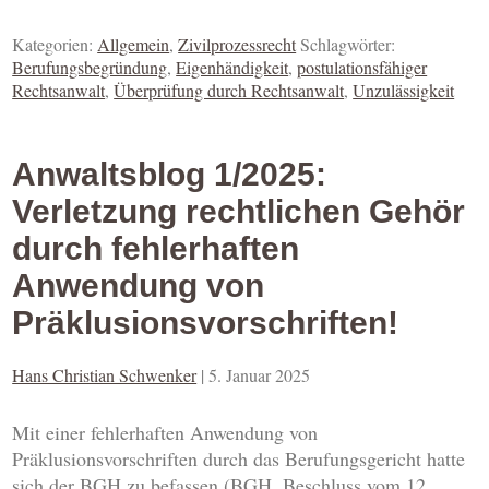
Kategorien:
Allgemein
,
Zivilprozessrecht
Schlagwörter:
Berufungsbegründung
,
Eigenhändigkeit
,
postulationsfähiger
Rechtsanwalt
,
Überprüfung durch Rechtsanwalt
,
Unzulässigkeit
Anwaltsblog 1/2025:
Verletzung rechtlichen Gehör
durch fehlerhaften
Anwendung von
Präklusionsvorschriften!
Hans Christian Schwenker
|
5. Januar 2025
Mit einer fehlerhaften Anwendung von
Präklusionsvorschriften durch das Berufungsgericht hatte
sich der BGH zu befassen (BGH, Beschluss vom 12.