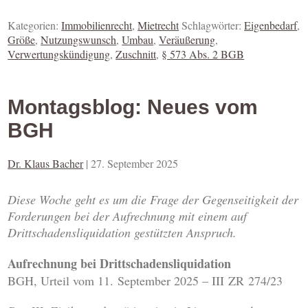
Kategorien:
Immobilienrecht
,
Mietrecht
Schlagwörter:
Eigenbedarf
,
Größe
,
Nutzungswunsch
,
Umbau
,
Veräußerung
,
Verwertungskündigung
,
Zuschnitt
,
§ 573 Abs. 2 BGB
Montagsblog: Neues vom
BGH
Dr. Klaus Bacher
|
27. September 2025
Diese Woche geht es um die Frage der Gegenseitigkeit der
Forderungen bei der Aufrechnung mit einem auf
Drittschadensliquidation gestützten Anspruch.
Aufrechnung bei Drittschadensliquidation
BGH, Urteil vom 11. September 2025 – III ZR 274/23