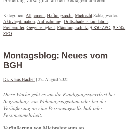
Forderung vorsorglich an den Beklagten abtreten.
Kategorien:
Allgemein
,
Haftungsrecht
,
Mietrecht
Schlagwörter:
Aktivlegitimation
,
Aufrechnung
,
Drittschadensliquidation
,
Freiberufler
,
Gegenseitigkeit
,
Pfändungsschutz
,
§ 850 ZPO
,
§ 850c
ZPO
Montagsblog: Neues vom
BGH
Dr. Klaus Bacher
|
22. August 2025
Diese Woche geht es um die Kündigungssperrfrist bei
Begründung von Wohnungseigentum oder bei der
Veräußerung an eine Personengesellschaft oder
Personenmehrheit.
Veräußerung von Mietwohnraum an