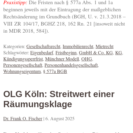
Praxistipp:
Die Fristen nach § 577a Abs. 1 und 1a
beginnen jeweils mit der Eintragung der maßgeblichen
Rechtsänderung im Grundbuch (BGH, U. v. 21.3.2018 –
VIII ZR 104/17, BGHZ 218, 162 Rn. 21 [insoweit nicht
in MDR 2018, 584]).
Kategorien:
Gesellschaftsrecht
,
Immobilienrecht
,
Mietrecht
Schlagwörter:
Eigenbedarf
,
Fristbeginn
,
GmbH & Co. KG
,
KG
,
Kündigungssperrfrist
,
Münchner Modell
,
OHG
,
Personengesellschaft
,
Personenhandelsgesellschaft
,
Wohnungseigentum
,
§ 577a BGB
OLG Köln: Streitwert einer
Räumungsklage
Dr. Frank O. Fischer
|
6. August 2025