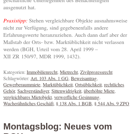
geschäftliche Unterlegenheit des Benachteiligten
ausgenutzt hat.
Praxistipp:
Stehen vergleichbare Objekte ausnahmsweise
nicht zur Verfügung, sind gegebenenfalls andere
Erfahrungswerte heranzuziehen. Auch dann darf aber der
Maßstab der Orts- bzw. Marktüblichkeit nicht verlassen
werden (BGH, Urteil vom 28. April 1999 –
XII ZR 150/97, MDR 1999, 1432).
Kategorien:
Immobilienrecht
,
Mietrecht
,
Zivilprozessrecht
Schlagwörter:
Art. 103 Abs. 1 GG
,
Beweisantrag
,
Gewerberaummiete
,
Marktüblichkeit
,
Ortsüblichkeit
,
rechtliches
Gehör
,
Sachverständiger
,
Sittenwidrigkeit
,
überhöhte Miete
,
vergleichbares Mietobjekt
,
verwerfliche Gesinnung
,
Wucherähnliches Geschäft
,
§ 138 Abs. 1 BGB
,
§ 544 Abs. 9 ZPO
Montagsblog: Neues vom