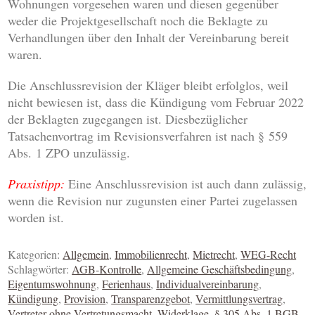
Wohnungen vorgesehen waren und diesen gegenüber
weder die Projektgesellschaft noch die Beklagte zu
Verhandlungen über den Inhalt der Vereinbarung bereit
waren.
Die Anschlussrevision der Kläger bleibt erfolglos, weil
nicht bewiesen ist, dass die Kündigung vom Februar 2022
der Beklagten zugegangen ist. Diesbezüglicher
Tatsachenvortrag im Revisionsverfahren ist nach § 559
Abs. 1 ZPO unzulässig.
Praxistipp:
Eine Anschlussrevision ist auch dann zulässig,
wenn die Revision nur zugunsten einer Partei zugelassen
worden ist.
Kategorien:
Allgemein
,
Immobilienrecht
,
Mietrecht
,
WEG-Recht
Schlagwörter:
AGB-Kontrolle
,
Allgemeine Geschäftsbedingung
,
Eigentumswohnung
,
Ferienhaus
,
Individualvereinbarung
,
Kündigung
,
Provision
,
Transparenzgebot
,
Vermittlungsvertrag
,
Vertreter ohne Vertretungsmacht
,
Widerklage
,
§ 305 Abs. 1 BGB
,