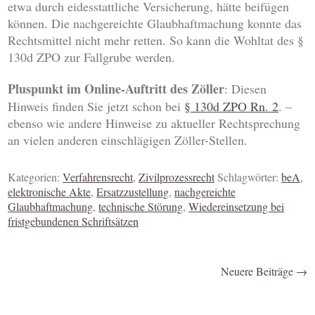
etwa durch eidesstattliche Versicherung, hätte beifügen
können. Die nachgereichte Glaubhaftmachung konnte das
Rechtsmittel nicht mehr retten. So kann die Wohltat des §
130d ZPO zur Fallgrube werden.
Pluspunkt
im Online-Auftritt des Zöller
: Diesen
Hinweis finden Sie jetzt schon bei
§ 130d ZPO Rn. 2
. –
ebenso wie andere Hinweise zu aktueller Rechtsprechung
an vielen anderen einschlägigen Zöller-Stellen.
Kategorien:
Verfahrensrecht
,
Zivilprozessrecht
Schlagwörter:
beA
,
elektronische Akte
,
Ersatzzustellung
,
nachgereichte
Glaubhaftmachung
,
technische Störung
,
Wiedereinsetzung bei
fristgebundenen Schriftsätzen
Neuere Beiträge
→