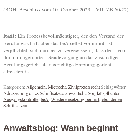
(BGH, Beschluss vom 10. Oktober 2023 – VIII ZB 60/22)
Fazit:
Ein Prozessbevollmächtigter, der den Versand der
Berufungsschrift über das beA selbst vornimmt, ist
verpflichtet, sich darüber zu vergewissern, dass der – von
ihm durchgeführte – Sendevorgang an das zuständige
Berufungsgericht als das richtige Empfangsgericht
adressiert ist.
Kategorien:
Allgemein
,
Mietrecht
,
Zivilprozessrecht
Schlagwörter:
Adressierung eines Schriftsatzes
,
anwaltliche Sorgfaltspflichten
,
Ausgangskontrolle
,
beA
,
Wiedereinsetzung bei fristgebundenen
Schriftsätzen
Anwaltsblog: Wann beginnt