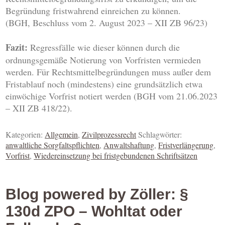
Begründung fristwahrend einreichen zu können.
(BGH, Beschluss vom 2. August 2023 – XII ZB 96/23)
Fazit:
Regressfälle wie dieser können durch die
ordnungsgemäße Notierung von Vorfristen vermieden
werden. Für Rechtsmittelbegründungen muss außer dem
Fristablauf noch (mindestens) eine grundsätzlich etwa
einwöchige Vorfrist notiert werden (BGH vom 21.06.2023
– XII ZB 418/22).
Kategorien:
Allgemein
,
Zivilprozessrecht
Schlagwörter:
anwaltliche Sorgfaltspflichten
,
Anwaltshaftung
,
Fristverlängerung
,
Vorfrist
,
Wiedereinsetzung bei fristgebundenen Schriftsätzen
Blog powered by Zöller: §
130d ZPO – Wohltat oder