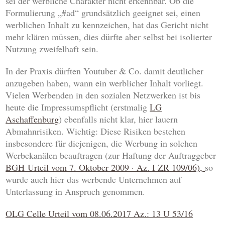
sei der werbliche Charakter nicht erkennbar. Ob die
Formulierung „#ad“ grundsätzlich geeignet sei, einen
werblichen Inhalt zu kennzeichen, hat das Gericht nicht
mehr klären müssen, dies dürfte aber selbst bei isolierter
Nutzung zweifelhaft sein.
In der Praxis dürften Youtuber & Co. damit deutlicher
anzugeben haben, wann ein werblicher Inhalt vorliegt.
Vielen Werbenden in den sozialen Netzwerken ist bis
heute die Impressumspflicht (erstmalig
LG
Aschaffenburg
) ebenfalls nicht klar, hier lauern
Abmahnrisiken. Wichtig: Diese Risiken bestehen
insbesondere für diejenigen, die Werbung in solchen
Werbekanälen beauftragen (zur Haftung der Auftraggeber
BGH Urteil vom 7. Oktober 2009 · Az. I ZR 109/06),
so
wurde auch hier das werbende Unternehmen auf
Unterlassung in Anspruch genommen.
OLG Celle Urteil vom 08.06.2017 Az.: 13 U 53/16