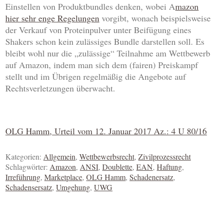
Einstellen von Produktbundles denken, wobei A
mazon
hier sehr enge Regelungen
vorgibt, wonach beispielsweise
der Verkauf von Proteinpulver unter Beifügung eines
Shakers schon kein zulässiges Bundle darstellen soll. Es
bleibt wohl nur die „zulässige“ Teilnahme am Wettbewerb
auf Amazon, indem man sich dem (fairen) Preiskampf
stellt und im Übrigen regelmäßig die Angebote auf
Rechtsverletzungen überwacht.
OLG Hamm, Urteil vom 12. Januar 2017 Az.: 4 U 80/16
Kategorien:
Allgemein
,
Wettbewerbsrecht
,
Zivilprozessrecht
Schlagwörter:
Amazon
,
ANSI
,
Doublette
,
EAN
,
Haftung
,
Irreführung
,
Marketplace
,
OLG Hamm
,
Schadenersatz
,
Schadensersatz
,
Umgehung
,
UWG