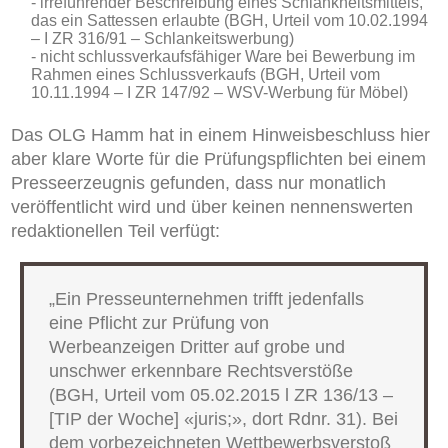
irreführender Beschreibung eines Schlankheitsmittels,
das ein Sattessen erlaubt
e
(
BGH, Urteil vom 10.02.1994
– I ZR 316/91 – Schlankeitswerbung)
nicht schlussverkaufsfähiger Ware bei Bewerbung im
Rahmen eines Schlussverkaufs (BGH, Urteil vom
10.11.1994 – I ZR 147/92 – WSV-Werbung für Möbel)
Das
O
LG Hamm hat in einem Hinweisbeschluss hier
aber klare Worte
für
die Prüfungspflichten bei einem
Presseerzeugnis
gefunden, dass nur monatlich
veröffentlich
t
wird und über keinen nennenswerten
redaktionellen Teil verfügt:
„Ein Presseunternehmen trifft jedenfalls
eine Pflicht zur Prüfung von
Werbeanzeigen Dritter auf grobe und
unschwer erkennbare Rechtsverstöße
(BGH, Urteil vom 05.02.2015 l ZR 136/13 –
[TIP der Woche] «juris;», dort Rdnr. 31). Bei
dem vorbezeichneten Wettbewerbsverstoß