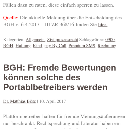
Fällen dazu zu raten, diese einfach sperren zu lassen.
Quelle:
Die aktuelle Meldung über die Entscheidung des
BGH v. 6.4.2017 – III ZR 368/16 finden Sie
hier.
Kategorien:
Allgemein
,
Zivilprozessrecht
Schlagwörter:
0900
,
BGH
,
Haftung
,
Kind
,
pay By Call
,
Premium SMS
,
Rechnung
BGH: Fremde Bewertungen
können solche des
Portablbetreibers werden
Dr. Matthias Böse
|
10. April 2017
Plattformbetreiber haften für fremde Meinungsäußerungen
nur beschränkt. Rechtsprechung und Literatur haben ein