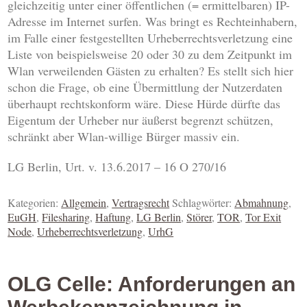
gleichzeitig unter einer öffentlichen (= ermittelbaren) IP-
Adresse im Internet surfen. Was bringt es Rechteinhabern,
im Falle einer festgestellten Urheberrechtsverletzung eine
Liste von beispielsweise 20 oder 30 zu dem Zeitpunkt im
Wlan verweilenden Gästen zu erhalten? Es stellt sich hier
schon die Frage, ob eine Übermittlung der Nutzerdaten
überhaupt rechtskonform wäre. Diese Hürde dürfte das
Eigentum der Urheber nur äußerst begrenzt schützen,
schränkt aber Wlan-willige Bürger massiv ein.
LG Berlin
,
Urt.
v.
13.6.2017
–
16 O 270/16
Kategorien:
Allgemein
,
Vertragsrecht
Schlagwörter:
Abmahnung
,
EuGH
,
Filesharing
,
Haftung
,
LG Berlin
,
Störer
,
TOR
,
Tor Exit
Node
,
Urheberrechtsverletzung
,
UrhG
OLG Celle: Anforderungen an