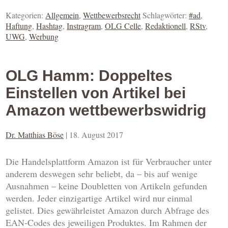
Kategorien:
Allgemein
,
Wettbewerbsrecht
Schlagwörter:
#ad
,
Haftung
,
Hashtag
,
Instragram
,
OLG Celle
,
Redaktionell
,
RStv
,
UWG
,
Werbung
OLG Hamm: Doppeltes
Einstellen von Artikel bei
Amazon wettbewerbswidrig
Dr. Matthias Böse
|
18. August 2017
Die Handelsplattform Amazon ist für Verbraucher unter
anderem deswegen sehr beliebt, da – bis auf wenige
Ausnahmen – keine Doubletten von Artikeln gefunden
werden. Jeder einzigartige Artikel wird nur einmal
gelistet. Dies gewährleistet Amazon durch Abfrage des
EAN-Codes des jeweiligen Produktes. Im Rahmen der