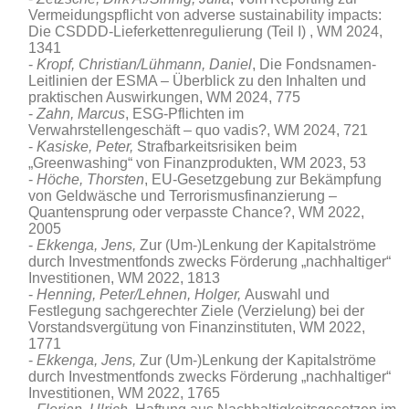
Vermeidungspflicht von adverse sustainability impacts:
Die CSDDD-Lieferkettenregulierung (Teil I) , WM 2024,
1341
Kropf, Christian/Lühmann, Daniel
, Die Fondsnamen-
Leitlinien der ESMA – Überblick zu den Inhalten und
praktischen Auswirkungen, WM 2024, 775
Zahn, Marcus
, ESG-Pflichten im
Verwahrstellengeschäft – quo vadis?, WM 2024, 721
Kasiske
,
Peter,
Strafbarkeitsrisiken beim
„Greenwashing“ von Finanzprodukten, WM 2023, 53
Höche, Thorsten
, EU-Gesetzgebung zur Bekämpfung
von Geldwäsche und Terrorismusfinanzierung –
Quantensprung oder verpasste Chance?, WM 2022,
2005
Ekkenga, Jens,
Zur (Um-)Lenkung der Kapitalströme
durch Investmentfonds zwecks Förderung „nachhaltiger“
Investitionen, WM 2022, 1813
Henning, Peter/Lehnen, Holger,
Auswahl und
Festlegung sachgerechter Ziele (Verzielung) bei der
Vorstandsvergütung von Finanzinstituten, WM 2022,
1771
Ekkenga, Jens,
Zur (Um-)Lenkung der Kapitalströme
durch Investmentfonds zwecks Förderung „nachhaltiger“
Investitionen, WM 2022, 1765