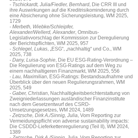
Tschickardt, Julia/Fiedler, Bernhard
, Die CRR III und
ihre Auswirkungen auf die Kreditrisikominderung durch
eine Absicherung ohne Sicherungsleistung, WM 2025,
1729
Merbeth
,
Wiebke/
Schleipfer
,
Alexander/
Wellerd,
Alexander
, Omnibus-
Legislativvorschlag der Kommission zur Deregulierung
der Berichtspflichten, WM 2025, 957
Schlegel, Lukas
, „ESG“, „nachhaltig“ und Co., WM
2025, 738
Dany, Luisa-Sophie
, Die EU ESG-Rating-Verordnung –
Die Regulierung von ESG-Ratings auf dem Weg zu
einem nachhaltigeren Finanzmarkt, WM 2025, 556
Lau, Maximilian
, ESG-Ratings: Bestandsaufnahme und
Überblick über den neuen Regulierungsrahmen, WM
2025, 549
Gaber, Christian
, Nachhaltigkeitsberichterstattung von
Zweigniederlassungen ausländischer Finanzinstitute
nach dem Gesetzentwurf des CSRD-
Umsetzungsgesetzes, WM 2024, 1489
Zetzsche, Dirk A./Sinnig, Julia
, Vom Reporting zur
Vermeidungspflicht von adverse sustainability impacts:
Die CSDDD-Lieferkettenregulierung (Teil II), WM 2024,
1389
Zetzsche, Dirk A./Sinnig, Julia
, Vom Reporting zur