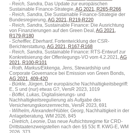
Reich, Sandra
, Das Update zur europäischen
Sustainable Finance-Strategie,
AG 2021, R265-R266
Reich, Sandra
, Die Sustainable Finance-Strategie der
Bundesregierung,
AG 2021, R219-R220
Reich, Sandra
, Sustainable Finance: Die Ausrichtung
von Finanzierungen auf den Green Deal,
AG 2021,
R179-R180
Scheffler, Eberhard
, Fortentwicklung der CSR-
Berichterstattung,
AG 2021, R167-R168
Reich, Sandra
, Sustainable Finance: RTS-Entwurf zur
Konkretisierung der Offenlegungs-VO vom 4.2.2021,
AG
2021, R100-R101
Roth, Markus/Ekkenga, Jens
, Stewardship und
Corporate Governance bei Emission von Green Bonds,
AG 2021, 409-420
Bürkle, Jürgen
, Der europäische Nachhaltigkeitsbegriff:
E, S und (nur) etwas G?, VersR 2023, 1019
Böffel, Lukas
, Digitalisierungs- und
Nachhaltigkeitsregulierung als Aufgabe des
Versicherungskonzernrechts, VersR 2023, 691
Wilhelm, Alexander/Hübler, Georg
, Nachhaltigkeit in der
Anlageberatung
, WM 2026, 845
Dietrich, Leonie
, Das neue Aufsichtsregime für CRD-
Drittstaatenzweigstellen nach den §§ 53c ff. KWG-E, WM
2026, 373