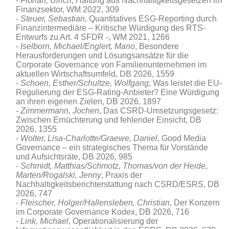
Florian, Ulrich
, Haftung aus Nachhaltigkeitsgesetzen im
Finanzsektor, WM 2022, 309
Steuer, Sebastian
, Quantitatives ESG-Reporting durch
Finanzintermediäre – Kritische Würdigung des RTS-
Entwurfs zu Art. 4 SFDR -, WM 2021, 1266
Iselborn, Michael/Englert, Mario
, Besondere
Herausforderungen und Lösungsansätze für die
Corporate Governance von Familienunternehmen im
aktuellen Wirtschaftsumfeld
, DB 2026, 1559
Schoen, Esther/Schultze, Wolfgang
, Was leistet die EU-
Regulierung der ESG-Rating-Anbieter? Eine Würdigung
an ihren eigenen Zielen
, DB 2026, 1897
Zimmermann, Jochen
, Das CSRD-Umsetzungsgesetz:
Zwischen Ernüchterung und fehlender Einsicht, DB
2026, 1355
Wolter, Lisa-Charlotte/Graewe, Daniel
, Good Media
Governance – ein strategisches Thema für Vorstände
und Aufsichtsräte
, DB 2026, 985
Schmidt, Matthias/Schmotz, Thomas/von der Heide,
Marten/Rogalski, Jenny
, Praxis der
Nachhaltigkeitsberichterstattung nach CSRD/ESRS, DB
2026, 747
Fleischer, Holger/Hallensleben, Christian
, Der Konzern
im Corporate Governance Kodex, DB 2026, 716
Link, Michael
, Operationalisierung der