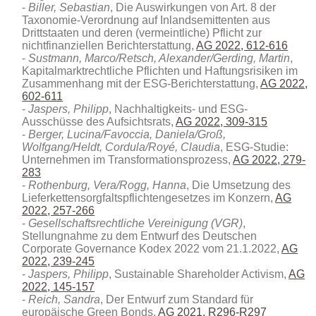
Biller, Sebastian
, Die Auswirkungen von Art. 8 der
Taxonomie-Verordnung auf Inlandsemittenten aus
Drittstaaten und deren (vermeintliche) Pflicht zur
nichtfinanziellen Berichterstattung,
AG 2022, 612-616
Sustmann, Marco/Retsch, Alexander/Gerding, Martin
,
Kapitalmarktrechtliche Pflichten und Haftungsrisiken im
Zusammenhang mit der ESG-Berichterstattung,
AG 2022,
602-611
Jaspers, Philipp
, Nachhaltigkeits- und ESG-
Ausschüsse des Aufsichtsrats,
AG 2022, 309-315
Berger, Lucina/Favoccia, Daniela/Groß,
Wolfgang/Heldt, Cordula/Royé, Claudia
, ESG-Studie:
Unternehmen im Transformationsprozess,
AG 2022, 279-
283
Rothenburg, Vera/Rogg, Hanna
, Die Umsetzung des
Lieferkettensorgfaltspflichtengesetzes im Konzern,
AG
2022, 257-266
Gesellschaftsrechtliche Vereinigung (VGR)
,
Stellungnahme zu dem Entwurf des Deutschen
Corporate Governance Kodex 2022 vom 21.1.2022,
AG
2022, 239-245
Jaspers, Philipp
, Sustainable Shareholder Activism,
AG
2022, 145-157
Reich, Sandra
, Der Entwurf zum Standard für
europäische Green Bonds,
AG 2021, R296-R297