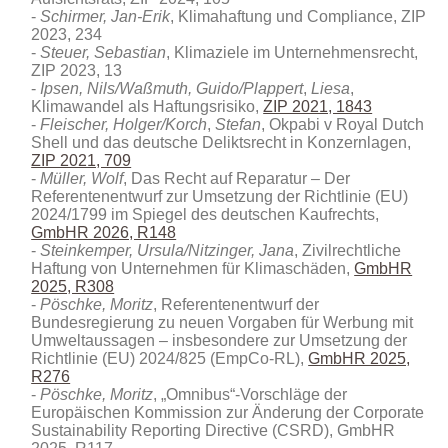
Schirmer, Jan-Erik
, Klimahaftung und Compliance, ZIP
2023, 234
Steuer, Sebastian
, Klimaziele im Unternehmensrecht,
ZIP 2023, 13
Ipsen, Nils/Waßmuth, Guido/Plappert
,
Liesa
,
Klimawandel als Haftungsrisiko,
ZIP 2021, 1843
Fleischer, Holger/Korch
,
Stefan
, Okpabi v Royal Dutch
Shell und das deutsche Deliktsrecht in Konzernlagen,
ZIP 2021, 709
Müller, Wolf
, Das Recht auf Reparatur – Der
Referentenentwurf zur Umsetzung der Richtlinie (EU)
2024/1799 im Spiegel des deutschen Kaufrechts
,
GmbHR 2026, R148
Steinkemper, Ursula/Nitzinger, Jana
, Zivilrechtliche
Haftung von Unternehmen für Klimaschäden,
GmbHR
2025, R308
Pöschke, Moritz
, Referentenentwurf der
Bundesregierung zu neuen Vorgaben für Werbung mit
Umweltaussagen – insbesondere zur Umsetzung der
Richtlinie (EU) 2024/825 (EmpCo-RL),
GmbHR 2025,
R276
Pöschke, Moritz
, „Omnibus“-Vorschläge der
Europäischen Kommission zur Änderung der Corporate
Sustainability Reporting Directive (CSRD), GmbHR