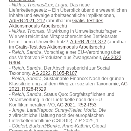
Niklas, Thomas/Lex, Laura,
Das neue
Lieferkettengesetz – Ein Überblick über die wesentlichen
Inhalte und etwaige arbeitsrechtliche Implikationen,
ArbRB 2021, 212
(abrufbar im
Gratis-Test des
Aktionsmoduls Arbeitsrecht
)
Niklas, Thomas
, Mitwirkung in Umweltschutzfragen –
Wie weit reicht das Mitspracherecht des Betriebsrats
beim Thema Umweltschutz?,
ArbRB 2019, 372
(abrufbar
im
Gratis-Test des Aktionsmoduls Arbeitsrecht
)
Reich, Sandra
, Vorschlag einer EU-Verordnung über
das Verbot von Produkten aus Zwangsarbeit,
AG 2022,
R304
Reich, Sandra
, Der Abschlussbericht zur Social
Taxonomy,
AG 2022, R105-R107
Reich, Sandra
, Sustainable Finance: Nach der grünen
Klassifizierung auf dem Weg zur sozialen Taxonomie,
AG
2021, R328-R329
Reich, Sandra
, Status Quo: Sorgfaltspflichten und
Verantwortung in der Lieferkette nach der EU-
Konfliktmineralien-VO,
AG 2021, R52-R53
Junge, Lara/Kapoor, Sunny/Keller, Moritz
, Die
zivilrechtliche Haftung nach der europäischen
Lieferkettenrichtlinie (CSDDD), ZIP 2025, 1
Göpfert, Burkard/Bertke, Anne-Kathrin
, Global