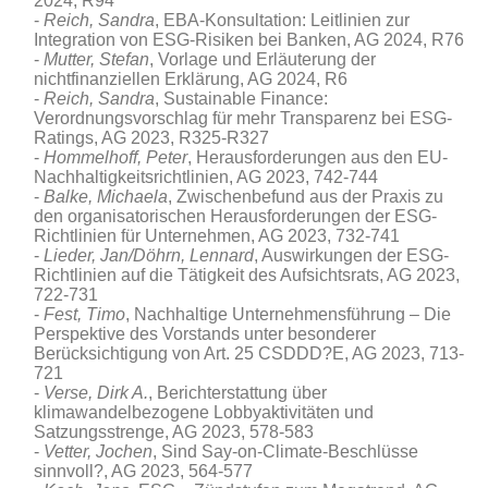
2024, R94
Reich, Sandra
, EBA-Konsultation: Leitlinien zur
Integration von ESG-Risiken bei Banken, AG 2024, R76
Mutter, Stefan
, Vorlage und Erläuterung der
nichtfinanziellen Erklärung, AG 2024, R6
Reich, Sandra
, Sustainable Finance:
Verordnungsvorschlag für mehr Transparenz bei ESG-
Ratings, AG 2023, R325-R327
Hommelhoff, Peter
, Herausforderungen aus den EU-
Nachhaltigkeitsrichtlinien, AG 2023, 742-744
Balke, Michaela
, Zwischenbefund aus der Praxis zu
den organisatorischen Herausforderungen der ESG-
Richtlinien für Unternehmen, AG 2023, 732-741
Lieder, Jan/Döhrn, Lennard
, Auswirkungen der ESG-
Richtlinien auf die Tätigkeit des Aufsichtsrats, AG 2023,
722-731
Fest, Timo
, Nachhaltige Unternehmensführung – Die
Perspektive des Vorstands unter besonderer
Berücksichtigung von Art. 25 CSDDD?E, AG 2023, 713-
721
Verse, Dirk A.
, Berichterstattung über
klimawandelbezogene Lobbyaktivitäten und
Satzungsstrenge, AG 2023, 578-583
Vetter, Jochen
, Sind Say-on-Climate-Beschlüsse
sinnvoll?, AG 2023, 564-577