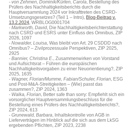
von Zehmen, Dominik/Kürten, Carola
, Bestellung des
Prüfers des Nachhaltigkeitsberichts durch die
Hauptversammlung 2024 vor Inkrafttreten des CSRD-
Umsetzungsgesetzes? (Teil 1 – Intro),
Blog-Beitrag v.
13.2.2024
, WRBLOG0001704
Markworth, David
, Die Nachhaltigkeitsberichterstattung
nach CSRD und ESRS unter Einfluss des Omnibus
, ZIP
2026, 1097
Nowalder, Louisa
, Was bleibt von Art. 29 CSDDD nach
Omnibus? – Zivilprozessuale Perspektiven
, ZIP 2025,
2925
Bannier, Christina E.
, Zusammenwirken von Vorstand
und Aufsichtsrat – Führen die europäischen
Nachhaltigkeitsvorgaben zu einer Neuorientierung?, ZIP
2025, 1635
Wagner, Florian/Mumme, Fabian/Schuler, Florian
, ESG
und Post-M&A-Streitigkeiten – (Wie) passt das
zusammen?, ZIP 2024, 1363
Walka, Florian
, Better safe than sorry: Empfiehlt sich ein
vorsorglicher Hauptversammlungsbeschluss für die
Bestellung eines Prüfers des Nachhaltigkeitsberichts?,
ZIP 2024, 613
Grunewald, Barbara
, Inhaltskontrolle von AGB in
Lieferverträgen im Hinblick auf die sich aus dem LkSG
ergebenden Pflichten, ZIP 2023, 2238