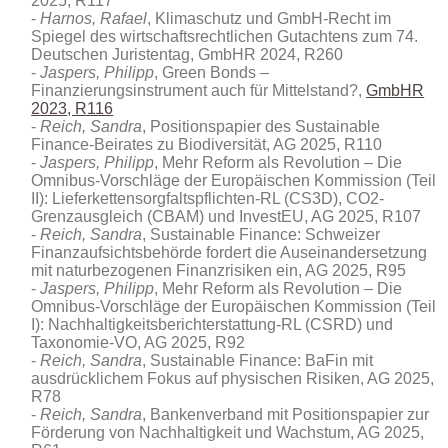
2025, R117
Harnos, Rafael
, Klimaschutz und GmbH-Recht im
Spiegel des wirtschaftsrechtlichen Gutachtens zum 74.
Deutschen Juristentag, GmbHR 2024, R260
Jaspers, Philipp
, Green Bonds –
Finanzierungsinstrument auch für Mittelstand?,
GmbHR
2023, R116
Reich, Sandra
, Positionspapier des Sustainable
Finance-Beirates zu Biodiversität, AG 2025, R110
Jaspers, Philipp
, Mehr Reform als Revolution – Die
Omnibus-Vorschläge der Europäischen Kommission (Teil
II): Lieferkettensorgfaltspflichten-RL (CS3D), CO2-
Grenzausgleich (CBAM) und InvestEU, AG 2025, R107
Reich, Sandra
, Sustainable Finance: Schweizer
Finanzaufsichtsbehörde fordert die Auseinandersetzung
mit naturbezogenen Finanzrisiken ein, AG 2025, R95
Jaspers, Philipp
, Mehr Reform als Revolution – Die
Omnibus-Vorschläge der Europäischen Kommission (Teil
I): Nachhaltigkeitsberichterstattung-RL (CSRD) und
Taxonomie-VO, AG 2025, R92
Reich, Sandra
, Sustainable Finance: BaFin mit
ausdrücklichem Fokus auf physischen Risiken, AG 2025,
R78
Reich, Sandra
, Bankenverband mit Positionspapier zur
Förderung von Nachhaltigkeit und Wachstum, AG 2025,