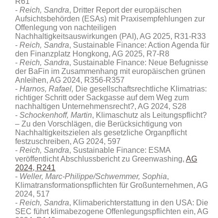
R61
Reich, Sandra
, Dritter Report der europäischen
Aufsichtsbehörden (ESAs) mit Praxisempfehlungen zur
Offenlegung von nachteiligen
Nachhaltigkeitsauswirkungen (PAI), AG 2025, R31-R33
Reich, Sandra
, Sustainable Finance: Action Agenda für
den Finanzplatz Hongkong, AG 2025, R7-R8
Reich, Sandra
, Sustainable Finance: Neue Befugnisse
der BaFin im Zusammenhang mit europäischen grünen
Anleihen, AG 2024, R356-R357
Harnos, Rafael,
Die gesellschaftsrechtliche Klimatrias:
richtiger Schritt oder Sackgasse auf dem Weg zum
nachhaltigen Unternehmensrecht?, AG 2024, S28
Schockenhoff, Martin
, Klimaschutz als Leitungspflicht?
– Zu den Vorschlägen, die Berücksichtigung von
Nachhaltigkeitszielen als gesetzliche Organpflicht
festzuschreiben, AG 2024, 597
Reich, Sandra
, Sustainable Finance: ESMA
veröffentlicht Abschlussbericht zu Greenwashing,
AG
2024, R241
Weller, Marc-Philippe/Schwemmer, Sophia
,
Klimatransformationspflichten für Großunternehmen, AG
2024, 517
Reich, Sandra
, Klimaberichterstattung in den USA: Die
SEC führt klimabezogene Offenlegungspflichten ein, AG