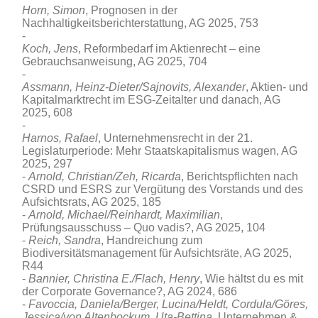
Horn, Simon
, Prognosen in der
Nachhaltigkeitsberichterstattung, AG 2025, 753
Koch, Jens
, Reformbedarf im Aktienrecht – eine
Gebrauchsanweisung, AG 2025, 704
Assmann, Heinz-Dieter/Sajnovits, Alexander
, Aktien- und
Kapitalmarktrecht im ESG‑Zeitalter und danach, AG
2025, 608
Harnos, Rafael
, Unternehmensrecht in der 21.
Legislaturperiode: Mehr Staatskapitalismus wagen, AG
2025, 297
Arnold, Christian/Zeh, Ricarda
, Berichtspflichten nach
CSRD und ESRS zur Vergütung des Vorstands und des
Aufsichtsrats, AG 2025, 185
Arnold, Michael/
Reinhardt,
Maximilian
,
Prüfungsausschuss – Quo vadis?, AG 2025, 104
Reich, Sandra
, Handreichung zum
Biodiversitätsmanagement für Aufsichtsräte, AG 2025,
R44
Bannier, Christina E./Flach, Henry
, Wie hältst du es mit
der Corporate Governance?, AG 2024, 686
Favoccia, Daniela/Berger, Lucina/Heldt, Cordula/Göres,
Jessica/von Altenbockum, Uta-Bettina
, Unternehmen &