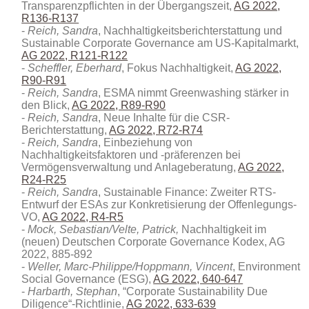
Transparenzpflichten in der Übergangszeit,
AG 2022,
R136-R137
Reich, Sandra
, Nachhaltigkeitsberichterstattung und
Sustainable Corporate Governance am US-Kapitalmarkt,
AG 2022, R121-R122
Scheffler, Eberhard
, Fokus Nachhaltigkeit,
AG 2022,
R90-R91
Reich, Sandra
, ESMA nimmt Greenwashing stärker in
den Blick,
AG 2022, R89-R90
Reich, Sandra
, Neue Inhalte für die CSR-
Berichterstattung,
AG 2022, R72-R74
Reich, Sandra
, Einbeziehung von
Nachhaltigkeitsfaktoren und -präferenzen bei
Vermögensverwaltung und Anlageberatung,
AG 2022,
R24-R25
Reich, Sandra
, Sustainable Finance: Zweiter RTS-
Entwurf der ESAs zur Konkretisierung der Offenlegungs-
VO,
AG 2022, R4-R5
Mock, Sebastian/Velte, Patrick,
Nachhaltigkeit im
(neuen) Deutschen Corporate Governance Kodex, AG
2022, 885-892
Weller, Marc-Philippe/Hoppmann, Vincent
, Environment
Social Governance (ESG),
AG 2022, 640-647
Harbarth, Stephan
, “Corporate Sustainability Due
Diligence“-Richtlinie,
AG 2022, 633-639