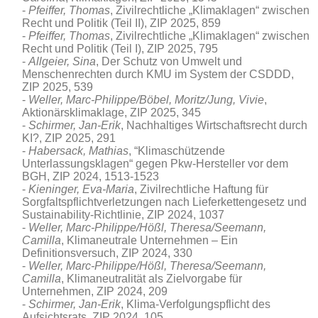
Pfeiffer, Thomas
, Zivilrechtliche „Klimaklagen“ zwischen
Recht und Politik (Teil II), ZIP 2025, 859
Pfeiffer, Thomas
, Zivilrechtliche „Klimaklagen“ zwischen
Recht und Politik (Teil I), ZIP 2025, 795
Allgeier, Sina
, Der Schutz von Umwelt und
Menschenrechten durch KMU im System der CSDDD,
ZIP 2025, 539
Weller, Marc-Philippe/Böbel, Moritz/Jung, Vivie
,
Aktionärsklimaklage, ZIP 2025, 345
Schirmer, Jan-Erik
, Nachhaltiges Wirtschaftsrecht durch
KI?, ZIP 2025, 291
Habersack, Mathias
, “Klimaschützende
Unterlassungsklagen“ gegen Pkw-Hersteller vor dem
BGH, ZIP 2024, 1513-1523
Kieninger, Eva-Maria
, Zivilrechtliche Haftung für
Sorgfaltspflichtverletzungen nach Lieferkettengesetz und
Sustainability-Richtlinie, ZIP 2024, 1037
Weller, Marc-Philippe/Hößl, Theresa/Seemann,
Camilla
, Klimaneutrale Unternehmen – Ein
Definitionsversuch, ZIP 2024, 330
Weller, Marc-Philippe/Hößl, Theresa/Seemann,
Camilla
, Klimaneutralität als Zielvorgabe für
Unternehmen, ZIP 2024, 209
Schirmer, Jan-Erik
, Klima-Verfolgungspflicht des
Aufsichtsrats, ZIP 2024, 105