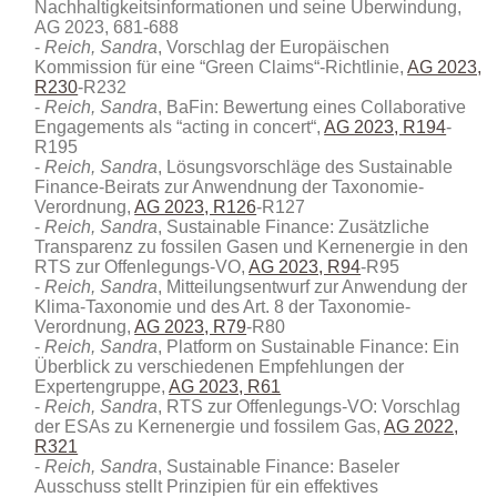
Nachhaltigkeitsinformationen und seine Überwindung,
AG 2023, 681-688
Reich, Sandra
, Vorschlag der Europäischen
Kommission für eine “Green Claims“-Richtlinie,
AG 2023,
R230
-R232
Reich, Sandra
, BaFin: Bewertung eines Collaborative
Engagements als “acting in concert“,
AG 2023, R194
-
R195
Reich, Sandra
, Lösungsvorschläge des Sustainable
Finance-Beirats zur Anwendnung der Taxonomie-
Verordnung,
AG 2023, R126
-R127
Reich, Sandra
, Sustainable Finance: Zusätzliche
Transparenz zu fossilen Gasen und Kernenergie in den
RTS zur Offenlegungs-VO,
AG 2023, R94
-R95
Reich, Sandra
, Mitteilungsentwurf zur Anwendung der
Klima-Taxonomie und des Art. 8 der Taxonomie-
Verordnung,
AG 2023, R79
-R80
Reich, Sandra
, Platform on Sustainable Finance: Ein
Überblick zu verschiedenen Empfehlungen der
Expertengruppe,
AG 2023, R61
Reich, Sandra
, RTS zur Offenlegungs-VO: Vorschlag
der ESAs zu Kernenergie und fossilem Gas,
AG 2022,
R321
Reich, Sandra
, Sustainable Finance: Baseler
Ausschuss stellt Prinzipien für ein effektives