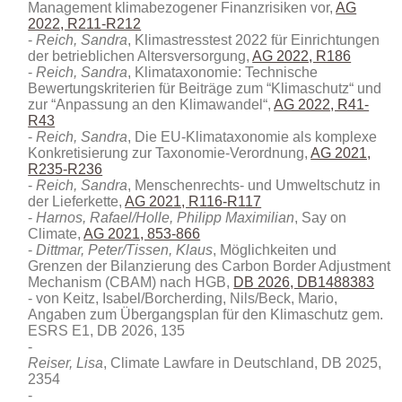
Management klimabezogener Finanzrisiken vor,
AG
2022, R211-R212
Reich, Sandra
, Klimastresstest 2022 für Einrichtungen
der betrieblichen Altersversorgung,
AG 2022, R186
Reich, Sandra
, Klimataxonomie: Technische
Bewertungskriterien für Beiträge zum “Klimaschutz“ und
zur “Anpassung an den Klimawandel“,
AG 2022, R41-
R43
Reich, Sandra
, Die EU-Klimataxonomie als komplexe
Konkretisierung zur Taxonomie-Verordnung,
AG 2021,
R235-R236
Reich, Sandra
, Menschenrechts- und Umweltschutz in
der Lieferkette,
AG 2021, R116-R117
Harnos, Rafael/Holle, Philipp Maximilian
, Say on
Climate,
AG 2021, 853-866
Dittmar, Peter/Tissen, Klaus
, Möglichkeiten und
Grenzen der Bilanzierung des Carbon Border Adjustment
Mechanism (CBAM) nach HGB
,
DB 2026, DB1488383
von Keitz, Isabel/Borcherding, Nils/Beck, Mario,
Angaben zum Übergangsplan für den Klimaschutz gem.
ESRS E1, DB 2026, 135
Reiser, Lisa
, Climate Lawfare in Deutschland, DB 2025,
2354