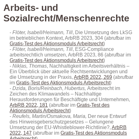
Arbeits- und
Sozialrecht/Menschenrechte
Flöter, Isabell/Heimann, Till
, Die Umsetzung des LkSG
im betrieblichen Kontext, ArbRB 2023, 304 (abrufbar im
Gratis-Test des Aktionsmoduls Arbeitsrecht
)
Flöter, Isabell/Heimann, Till
, ESG-Compliance
arbeitsrechtlich umsetzen, ArbRB 2023, 86 (abrufbar im
Gratis-Test des Aktionsmoduls Arbeitsrecht
)
Niklas,
Thomas
, Nachhaltigkeit im Arbeitsverhältnis –
Ein Überblick über aktuelle Rechtsentwicklungen und
die Umsetzung in der Praxis,
ArbRB 2022, 269
(abrufbar
im
Gratis-Test des Aktionsmoduls Arbeitsrecht
)
Dzida, Boris/Reinbach
,
Hubertus,
Arbeitsrecht im
Zeichen des Klimawandels – Nachhaltige
Herausforderungen für Beschäftigte und Unternehmen,
ArbRB 2022, 181
(abrufbar im
Gratis-Test des
Aktionsmoduls Arbeitsrecht
)
Reufels, Martin/Osmakova, Maria,
Der neue Entwurf
des Hinweisgeberschutzgesetzes – Gelungene
Umsetzung der EU-Whistleblower-Richtlinie?,
ArbRB
2022, 147
(abrufbar im
Gratis-Test des Aktionsmoduls
Arbeitsrecht
)