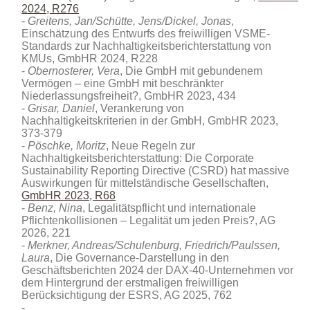
2024, R276
Greitens, Jan/Schütte, Jens/Dickel, Jonas
,
Einschätzung des Entwurfs des freiwilligen VSME-
Standards zur Nachhaltigkeitsberichterstattung von
KMUs, GmbHR 2024, R228
Obernosterer, Vera
, Die GmbH mit gebundenem
Vermögen – eine GmbH mit beschränkter
Niederlassungsfreiheit?, GmbHR 2023, 434
Grisar, Daniel
, Verankerung von
Nachhaltigkeitskriterien in der GmbH, GmbHR 2023,
373-379
Pöschke, Moritz
, Neue Regeln zur
Nachhaltigkeitsberichterstattung: Die Corporate
Sustainability Reporting Directive (CSRD) hat massive
Auswirkungen für mittelständische Gesellschaften,
GmbHR 2023, R68
Benz, Nina
, Legalitätspflicht und internationale
Pflichtenkollisionen – Legalität um jeden Preis?, AG
2026, 221
Merkner, Andreas/Schulenburg, Friedrich/Paulssen,
Laura
, Die Governance-Darstellung in den
Geschäftsberichten 2024 der DAX‑40-Unternehmen vor
dem Hintergrund der erstmaligen freiwilligen
Berücksichtigung der ESRS, AG 2025, 762