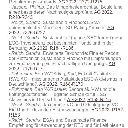
Regulierungsstandards,
AG 2022, R272-R275
Jaspers, Philipp
, Das Minderheitenrecht auf Bestellung
eines besonderen Nachhaltigkeitsprüfers,
AG 2022,
R240-R243
Reich, Sandra
, Sustainable Finance: ESMA
untersuchte den Markt der ESG-Rating-Anbieter,
AG
2022, R226-R227
Reich, Sandra
, Sustainable Finance: SEC fordert mehr
ESG-Transparenz bei bestimmten Fonds und in der
Beratung,
AG 2022, R184-R186
Reich, Sandra
, Erweiterte Taxonomie: Finaler Report
der Platform on Sustainable Finance mit Empfehlungen
zur Finanzierung eines nachhaltigen Übergangs,
AG
2022, R170-R171
Fuhrmann, Ben W./Döding, Karl
, Enkraft Capital vs.
RWE AG – misslungener Auftakt des ESG-Aktivismus in
Deutschland?,
AG 2022, R168-R170
Fuhrmann, Ben W./Röseler, Sandra M.
, VW und die
Leitungsautonomie – legitime Schranke für ESG-
Aktivismus in Deutschland?,
AG 2022, R153-R155
Reich, Sandra
, Taxonomie-VO und Offenlegungs-VO:
Ein Überblick zu den Erstanwendungen,
AG 2022, R152-
R153
Reich, Sandra
, ESAs und Sustainable Finance:
Empfehlung für Anwendung der RTS und für Leitlinien zu