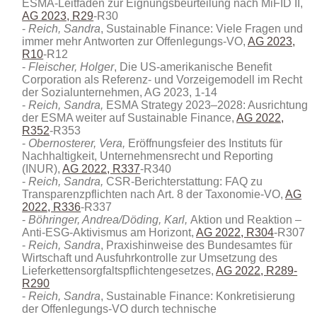
ESMA-Leitfaden zur Eignungsbeurteilung nach MiFID II,
AG 2023, R29
-R30
Reich, Sandra
, Sustainable Finance: Viele Fragen und
immer mehr Antworten zur Offenlegungs-VO,
AG 2023,
R10
-R12
Fleischer, Holger
, Die US-amerikanische Benefit
Corporation als Referenz- und Vorzeigemodell im Recht
der Sozialunternehmen, AG 2023, 1-14
Reich, Sandra,
ESMA Strategy 2023–2028: Ausrichtung
der ESMA weiter auf Sustainable Finance,
AG 2022,
R352
-R353
Obernosterer, Vera,
Eröffnungsfeier des Instituts für
Nachhaltigkeit, Unternehmensrecht und Reporting
(INUR),
AG 2022, R337
-R340
Reich, Sandra,
CSR-Berichterstattung: FAQ zu
Transparenzpflichten nach Art. 8 der Taxonomie-VO,
AG
2022, R336
-R337
Böhringer, Andrea/Döding, Karl,
Aktion und Reaktion –
Anti-ESG-Aktivismus am Horizont,
AG 2022, R304
-R307
Reich, Sandra
, Praxishinweise des Bundesamtes für
Wirtschaft und Ausfuhrkontrolle zur Umsetzung des
Lieferkettensorgfaltspflichtengesetzes,
AG 2022, R289-
R290
Reich, Sandra
, Sustainable Finance: Konkretisierung
der Offenlegungs-VO durch technische