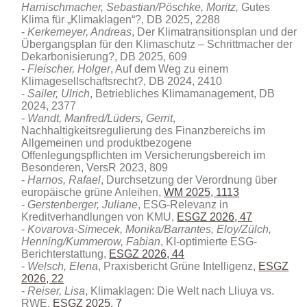
Harnischmacher, Sebastian/Pöschke, Moritz,
Gutes
Klima für „Klimaklagen“?, DB 2025, 2288
Kerkemeyer, Andreas
, Der Klimatransitionsplan und der
Übergangsplan für den Klimaschutz – Schrittmacher der
Dekarbonisierung?, DB 2025, 609
Fleischer, Holger
, Auf dem Weg zu einem
Klimagesellschaftsrecht?, DB 2024, 2410
Sailer, Ulrich
, Betriebliches Klimamanagement, DB
2024, 2377
Wandt, Manfred/Lüders, Gerrit
,
Nachhaltigkeitsregulierung des Finanzbereichs im
Allgemeinen und produktbezogene
Offenlegungspflichten im Versicherungsbereich im
Besonderen, VersR 2023, 809
Harnos, Rafael
, Durchsetzung der Verordnung über
europäische grüne Anleihen,
WM 2025, 1113
Gerstenberger, Juliane
, ESG-Relevanz in
Kreditverhandlungen von KMU
,
ESGZ 2026, 47
Kovarova-Simecek, Monika/Barrantes, Eloy/Zülch,
Henning/Kummerow, Fabian
, KI-optimierte ESG-
Berichterstattung,
ESGZ 2026, 44
Welsch, Elena
, Praxisbericht Grüne Intelligenz,
ESGZ
2026, 22
Reiser, Lisa
, Klimaklagen: Die Welt nach Lliuya vs.
RWE,
ESGZ 2025, 7