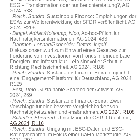
ESG – Transformation oder nur Berichterstattung?, AG
2024, 538
Reich, Sandra
, Sustainable Finance: Empfehlungen der
ESAs zur Weiterentwicklung der SFDR veröffentlicht, AG
2024, R208
Bingel, Adrian/Holtkamp, Nico
, Ad-hoc-Pflicht für
Nachhaltigkeitsinformationen, AG 2024, 483
Dahmen, Lennart/Schneider-Deters, Ingolf
,
Diskussionsentwurf zum Entwurf eines Gesetzes zur
Förderung von Investitionen von Fonds in erneuerbare
Energien und Infrastruktur – ein sinnvoller Schritt in
Richtung Rechtssicherheit, AG 2024, R188
Reich, Sandra
, Sustainable Finance-Beirat empfiehlt
eine “Engagement-Plattform“ für Deutschland, AG 2024,
R125
Fest, Timo
, Sustainable Shareholder Activism, AG
2024, 269
Reich, Sandra
, Sustainable Finance-Beirat: Zwei
Vorschläge für eine bessere Vergleichbarkeit von
Nachhaltigkeitszielen und -maßnahmen,
AG 2024, R108
Scheffler, Eberhard
, Umsetzung der CSRD-Richtlinie,
AG 2024, R110
Reich, Sandra
, Umgang mit ESG-Daten und ESG-
Ratingverfahren im Fokus einer BaFin-Marktstudie, AG