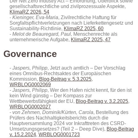
Der Net Zero Industry Act – Einordnung, Überblick sowie
gesellschaftsrechtliche und zivilprozessuale Aspekte
,
KlimaRZ 2026, 54
Kieninger, Eva-Maria
, Zivilrechtliche Haftung für
Sorgfaltspflichtverletzungen nach Lieferkettengesetz und
Sustainability-Richtlinie,
KlimaRZ 2025, 60
Melot de Beauregard, Paul,
Menschenrechte als
unternehmerische Aufgabe,
KlimaRZ 2025, 47
Governance
Jaspers, Philipp
, Jetzt auch amtlich – Der Vorschlag
eines Omnibus-Rechtsaktes der Europäischen
Kommission,
Blog-Beitrag v. 5.3.2025
,
WRBLOG0002069
Jaspers, Philipp
, Wer den Hafen nicht kennt, für den ist
kein Wind günstig – Der Kompass zur
Wettbewerbsfähigkeit der EU,
Blog-Beitrag v. 3.2.2025
,
WRBLOG0002027
von Zehmen, Dominik/Kürten, Carola
, Bestellung des
Prüfers des Nachhaltigkeitsberichts durch die
Hauptversammlung 2024 vor Inkrafttreten des CSRD-
Umsetzungsgesetzes? (Teil 2 – Deep Dive),
Blog-Beitrag
v. 15.2.2024
,
WRBLOG0001723