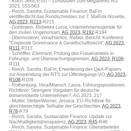
Koch, Jens
, ESG – Zündstufen zum Megatrend, AG
2023, 553-563
Reich, Sandra
, Sustainable Finance: BaFin
veröffentlicht das Rundschreiben zur 7. MaRisk-Novelle,
AG 2023, R213
-R215
Goldmann, Rebekka Lucia
, Unternehmensspende für
den zivilen Ungehorsam,
AG 2023, R192
-R194
Obernosterer, Vera/Harnos, Rafael
, Bericht: Konferenz
“Corporate Governance & Gesellschaftsrecht“,
AG 2023,
R111
-R113
Scheffler, Eberhard
, Prüfung des Frauenanteils in
Führungs- und Überwachungsgremien,
AG 2023, R109
-
R111
Reich, Sandra
, BaFin: Erweiterung des Q&A-Papiers
zur Anwendung der RTS zur Offenlegungs-VO,
AG 2023,
R108
-R109
Rothenburg, Vera/Moench, Laura
, Führungspositionen-
Richtlinie: Strengere Vorgaben für deutsche
börsennotierte Unternehmen?, AG 2023, 217
Mutter, Stefan/Werner, Jessica
, EU-Richtlinie für
gleichberechtigte Teilhabe der Geschlechter,
AG 2023,
R78
-R79
Reich, Sandra
, Sustainable Finance: Update zur
Nachhaltigkeitstransparenz,
AG 2023, R45
-R46
Reich, Sandra
, Sustainable Finance: Überarbeiteter