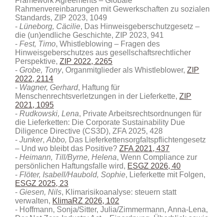
Framework Agreements – Globale
Rahmenvereinbarungen mit Gewerkschaften zu sozialen
Standards, ZIP 2023, 1049
Lüneborg, Cäcilie
, Das Hinweisgeberschutzgesetz –
die (un)endliche Geschichte, ZIP 2023, 941
Fest, Timo
, Whistleblowing – Fragen des
Hinweisgeberschutzes aus gesellschaftsrechtlicher
Perspektive,
ZIP 2022, 2265
Grobe, Tony
, Organmitglieder als Whistleblower,
ZIP
2022, 2114
Wagner, Gerhard
, Haftung für
Menschenrechtsverletzungen in der Lieferkette,
ZIP
2021, 1095
Rudkowski, Lena
, Private Arbeitsrechtsordnungen für
die Lieferketten: Die Corporate Sustainability Due
Diligence Directive (CS3D)
, ZFA 2025, 428
Junker
,
Abbo,
Das Lieferkettensorgfaltspflichtengesetz
– Und wo bleibt das Positive?
ZFA 2021, 437
Heimann, Till/Byrne, Helena
, Wenn Compliance zur
persönlichen Haftungsfalle wird,
ESGZ 2026, 40
Flöter, Isabell/Haubold, Sophie
, Lieferkette mit Folgen,
ESGZ 2025, 23
Giesen, Nils
, Klimarisikoanalyse: steuern statt
verwalten,
KlimaRZ 2026, 102
Hoffmann, Sonja/Sitter, Julia/Zimmermann, Anna-Lena,