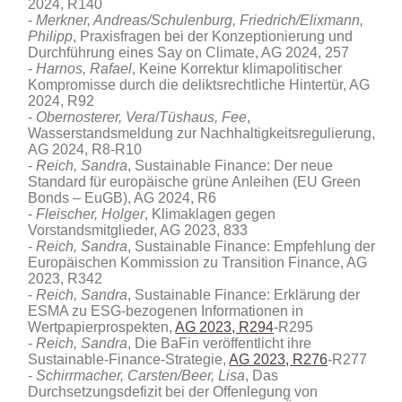
2024, R140
Merkner, Andreas/Schulenburg, Friedrich/Elixmann,
Philipp
, Praxisfragen bei der Konzeptionierung und
Durchführung eines Say on Climate, AG 2024, 257
Harnos, Rafael
, Keine Korrektur klimapolitischer
Kompromisse durch die deliktsrechtliche Hintertür, AG
2024, R92
Obernosterer, Vera
/
Tüshaus, Fee
,
Wasserstandsmeldung zur Nachhaltigkeitsregulierung,
AG 2024, R8-R10
Reich, Sandra
, Sustainable Finance: Der neue
Standard für europäische grüne Anleihen (EU Green
Bonds – EuGB), AG 2024, R6
Fleischer, Holger
, Klimaklagen gegen
Vorstandsmitglieder, AG 2023, 833
Reich, Sandra
, Sustainable Finance: Empfehlung der
Europäischen Kommission zu Transition Finance, AG
2023, R342
Reich, Sandra
, Sustainable Finance: Erklärung der
ESMA zu ESG-bezogenen Informationen in
Wertpapierprospekten,
AG 2023, R294
-R295
Reich, Sandra
, Die BaFin veröffentlicht ihre
Sustainable-Finance-Strategie,
AG 2023, R276
-R277
Schirrmacher, Carsten/Beer, Lisa
, Das
Durchsetzungsdefizit bei der Offenlegung von