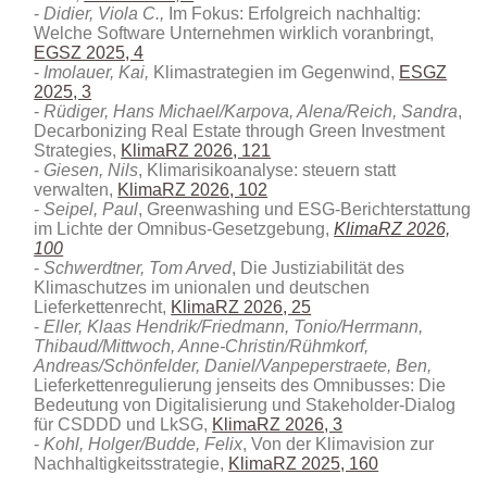
Didier, Viola C.,
Im Fokus: Erfolgreich nachhaltig:
Welche Software Unternehmen wirklich voranbringt,
EGSZ 2025, 4
Imolauer, Kai,
Klimastrategien im Gegenwind,
ESGZ
2025, 3
Rüdiger, Hans Michael/Karpova, Alena/Reich, Sandra
,
Decarbonizing Real Estate through Green Investment
Strategies
,
KlimaRZ 2026, 121
Giesen, Nils
, Klimarisikoanalyse: steuern statt
verwalten
,
KlimaRZ 2026, 102
Seipel, Paul
, Greenwashing und ESG-Berichterstattung
im Lichte der Omnibus-Gesetzgebung,
KlimaRZ 2026,
100
Schwerdtner, Tom Arved
, Die Justiziabilität des
Klimaschutzes im unionalen und deutschen
Lieferkettenrecht,
KlimaRZ 2026, 25
Eller, Klaas Hendrik/Friedmann, Tonio/Herrmann,
Thibaud/Mittwoch, Anne-Christin/Rühmkorf,
Andreas/Schönfelder, Daniel/Vanpeperstraete, Ben,
Lieferkettenregulierung jenseits des Omnibusses: Die
Bedeutung von Digitalisierung und Stakeholder-Dialog
für CSDDD und LkSG,
KlimaRZ 2026, 3
Kohl, Holger/Budde, Felix
, Von der Klimavision zur
Nachhaltigkeitsstrategie,
KlimaRZ 2025, 160