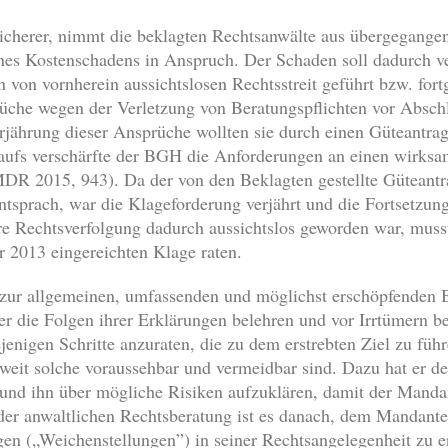
sicherer, nimmt die beklagten Rechtsanwälte aus übergegange
nes Kostenschadens in Anspruch. Der Schaden soll dadurch ve
 von vornherein aussichtslosen Rechtsstreit geführt bzw. for
che wegen der Verletzung von Beratungspflichten vor Abschlu
ährung dieser Ansprüche wollten sie durch einen Güteantra
ufs verschärfte der BGH die Anforderungen an einen wirks
MDR 2015, 943). Da der von den Beklagten gestellte Güteant
tsprach, war die Klageforderung verjährt und die Fortsetzung
ere Rechtsverfolgung dadurch aussichtslos geworden war, mus
 2013 eingereichten Klage raten.
h zur allgemeinen, umfassenden und möglichst erschöpfenden 
er die Folgen ihrer Erklärungen belehren und vor Irrtümern 
nigen Schritte anzuraten, die zu dem erstrebten Ziel zu führ
oweit solche voraussehbar und vermeidbar sind. Dazu hat er d
und ihn über mögliche Risiken aufzuklären, damit der Mandan
 der anwaltlichen Rechtsberatung ist es danach, dem Mandante
en („Weichenstellungen”) in seiner Rechtsangelegenheit zu 