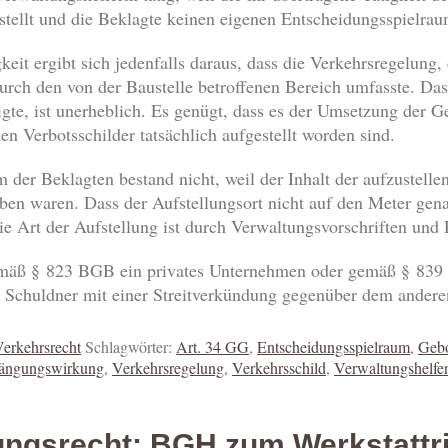
stellt und die Beklagte keinen eigenen Entscheidungsspielrau
gkeit ergibt sich jedenfalls daraus, dass die Verkehrsregelung
durch den von der Baustelle betroffenen Bereich umfasste. Da
gte, ist unerheblich. Es genügt, dass es der Umsetzung der 
en Verbotsschilder tatsächlich aufgestellt worden sind.
 der Beklagten bestand nicht, weil der Inhalt der aufzustelle
ben waren. Dass der Aufstellungsort nicht auf den Meter genau
 Art der Aufstellung ist durch Verwaltungsvorschriften und Ri
mäß § 823 BGB ein privates Unternehmen oder gemäß § 839 BG
n Schuldner mit einer Streitverkündung gegenüber dem ander
erkehrsrecht
Schlagwörter:
Art. 34 GG
,
Entscheidungsspielraum
,
Geb
ängungswirkung
,
Verkehrsregelung
,
Verkehrsschild
,
Verwaltungshelfer
ngsrecht: BGH zum Werkstattri