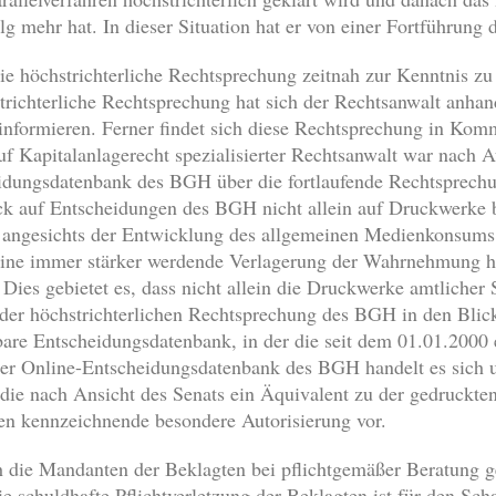
g mehr hat. In dieser Situation hat er von einer Fortführung 
, die höchstrichterliche Rechtsprechung zeitnah zur Kenntnis 
strichterliche Rechtsprechung hat sich der Rechtsanwalt an
u informieren. Ferner findet sich diese Rechtsprechung in Ko
f Kapitalanlagerecht spezialisierter Rechtsanwalt war nach A
eidungsdatenbank des BGH über die fortlaufende Rechtsprechu
ck auf Entscheidungen des BGH nicht allein auf Druckwerke 
de angesichts der Entwicklung des allgemeinen Medienkonsum
 eine immer stärker werdende Verlagerung der Wahrnehmung h
t. Dies gebietet es, dass nicht allein die Druckwerke amtl
l der höchstrichterlichen Rechtsprechung des BGH in den Bl
bare Entscheidungsdatenbank, in der die seit dem 01.01.200
 der Online-Entscheidungsdatenbank des BGH handelt es sich 
die nach Ansicht des Senats ein Äquivalent zu der gedruckte
n kennzeichnende besondere Autorisierung vor.
ch die Mandanten der Beklagten bei pflichtgemäßer Beratung g
ie schuldhafte Pflichtverletzung der Beklagten ist für den Sc