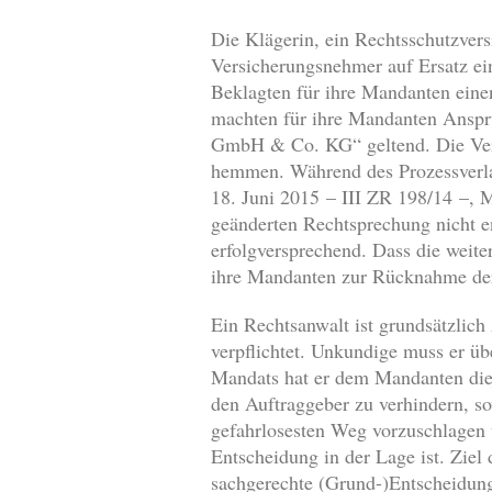
Die Klägerin, ein Rechtsschutzver
Versicherungsnehmer auf Ersatz ei
Beklagten für ihre Mandanten einen
machten für ihre Mandanten Ansprü
GmbH & Co. KG“ geltend. Die Verj
hemmen. Während des Prozessverla
18. Juni 2015 – III ZR 198/14 –, 
geänderten Rechtsprechung nicht en
erfolgversprechend. Dass die weit
ihre Mandanten zur Rücknahme der
Ein Rechtsanwalt ist grundsätzlic
verpflichtet. Unkundige muss er üb
Mandats hat er dem Mandanten dieje
den Auftraggeber zu verhindern, s
gefahrlosesten Weg vorzuschlagen 
Entscheidung in der Lage ist. Ziel
sachgerechte (Grund-)Entscheidung