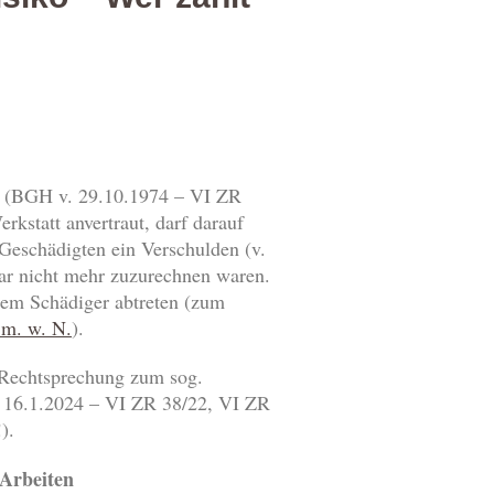
er (BGH v. 29.10.1974 – VI ZR
kstatt anvertraut, darf darauf
 Geschädigten ein Verschulden (v.
gar nicht mehr zuzurechnen waren.
dem Schädiger abtreten (zum
 m. w. N.
).
e Rechtsprechung zum sog.
. 16.1.2024 – VI ZR 38/22, VI ZR
).
 Arbeiten