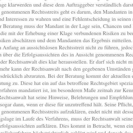
ge klarwerden und diese dem Auftraggeber verständlich darst
ht genommenen Rechtsstreits geht es darum, den Mandanten in 
nd Interessen zu wahren und eine Fehlentscheidung in seinen
 Beratung muss der Mandant in der Lage sein, Chancen und Ri
, die mit der Erhebung einer Klage verbundenen Risiken zu b
iken abschätzen und dem Mandanten das Ergebnis mitteilen.
 Anfang an aussichtslosen Rechtsstreit nicht zu führen, jedo
 über die Erfolgsaussichten des in Aussicht genommenen Rech
 der Rechtsanwalt dies klar herausstellen. Er darf sich nicht
elmehr kann der Rechtsanwalt nach den gegebenen Umständen g
sdrücklich abzuraten. Bei der Beratung kommt der aktuellen e
ng zu. Diese hat ein auf das betroffene Rechtsgebiet spezial
Verfahren mandatiert ist, im besonderen Maße zeitnah zur Ken
Rechtsanwalt hat seine Hinweise, Belehrungen und Empfehlung
sogar dann, wenn er diese für unzutreffend hält. Seine Pflich
t genommenen Rechtsstreits aufzuklären, endet nicht mit desse
angslage im Laufe des Verfahrens, muss der Rechtsanwalt sei
rfolgsaussichten aufklären. Dies kommt in Betracht, wenn ein
rallelverfahren höchstrichterlich geklärt wird und danach da