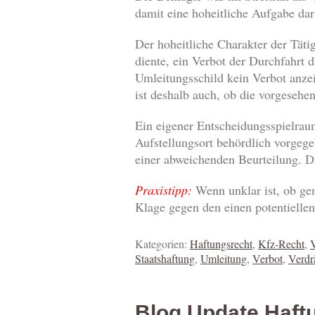
damit eine hoheitliche Aufgabe dar
Der hoheitliche Charakter der Täti
diente, ein Verbot der Durchfahrt 
Umleitungsschild kein Verbot anzei
ist deshalb auch, ob die vorgesehen
Ein eigener Entscheidungsspielraum
Aufstellungsort behördlich vorgege
einer abweichenden Beurteilung. Die
Praxistipp:
Wenn unklar ist, ob ge
Klage gegen den einen potentielle
Kategorien:
Haftungsrecht
,
Kfz-Recht
,
V
Staatshaftung
,
Umleitung
,
Verbot
,
Verdr
Blog Update Haftu