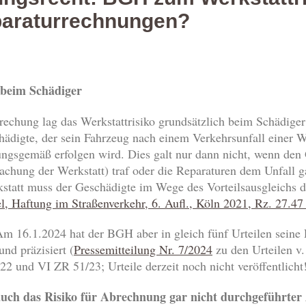
paraturrechnungen?
 beim Schädiger
rechung lag das Werkstattrisiko grundsätzlich beim Schädig
igte, der sein Fahrzeug nach einem Verkehrsunfall einer Wer
ungsgemäß erfolgen wird. Dies galt nur dann nicht, wenn den
achung der Werkstatt) traf oder die Reparaturen dem Unfall 
statt muss der Geschädigte im Wege des Vorteilsausgleichs 
, Haftung im Straßenverkehr, 6. Aufl., Köln 2021, Rz. 27.47
 Am 16.1.2024 hat der BGH aber in gleich fünf Urteilen sein
und präzisiert (
Pressemitteilung Nr. 7/2024
zu den Urteilen v
 und VI ZR 51/23; Urteile derzeit noch nicht veröffentlicht!
 auch das Risiko für Abrechnung gar nicht durchgeführter