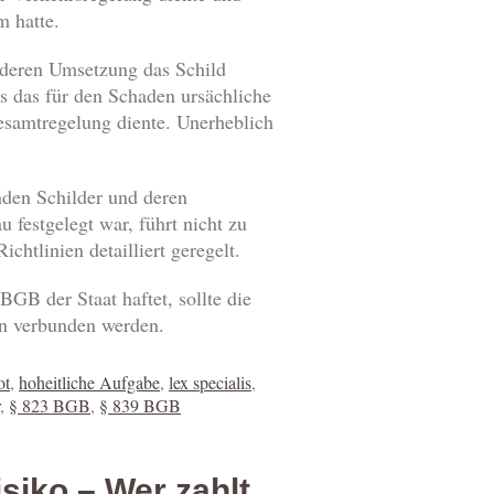
m hatte.
, deren Umsetzung das Schild
ss das für den Schaden ursächliche
Gesamtregelung diente. Unerheblich
nden Schilder und deren
 festgelegt war, führt nicht zu
chtlinien detailliert geregelt.
B der Staat haftet, sollte die
en verbunden werden.
ot
,
hoheitliche Aufgabe
,
lex specialis
,
,
§ 823 BGB
,
§ 839 BGB
siko – Wer zahlt